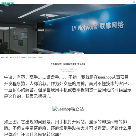
公司简介
联系我们
最新消息
当前位置位置：
首页
>
营销干货
>
外贸建站过程，程序猿对终端做了什么手脚
外贸建站过程，程序猿对终端做了什么手脚
作者：UEESHOP 浏览数：1270
时间：2019年08月27日
牛逼，有范，高手.......键盘手....，不错，我就是在ueeshop从事项目
开发程序猿，人称治叔。作为处女座的男神，面对不懂技术的客户，
一直耐心的解答。但是当我用手机或者平板浏览一些网站的时候显示
是这样的，我表示很揪心。
如上图，它出现的问题是，用手机打开网站，显示的却是pc端的排
版。不但文字密密麻麻，还麻烦到手动拉大才可以看清。还谈什么用
户体验！还谈什么网站转化率！