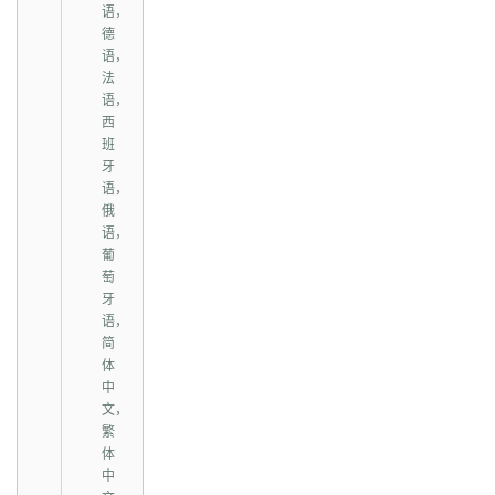
语，
德
语，
法
语，
西
班
牙
语，
俄
语，
葡
萄
牙
语，
简
体
中
文，
繁
体
中