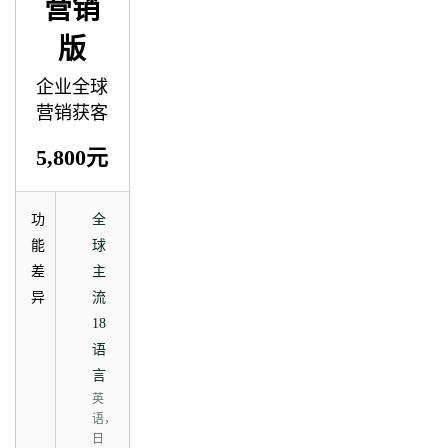
营销
版
企业全球
营销获客
5,800元
功
全
能
球
差
主
异
流
18
语
言
英
语，
日