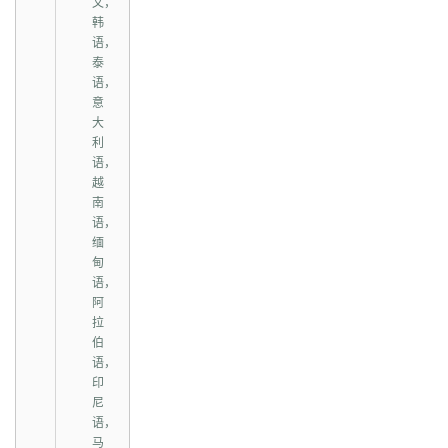
文，
韩
语，
泰
语，
意
大
利
语，
越
南
语，
缅
甸
语，
阿
拉
伯
语，
印
尼
语，
马