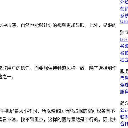
外
营
系
UE
觉冲击感，自然也能够让你的视频更加显眼。此外，显眼的
独
fac
谷歌
谷歌
独
获取用户的信任。而要想保持频道风格一致，除了选择制作
服
略之一。
售
全
服
简
公
由于手机屏幕大小不同，所以略缩图所能占据的空间也各有不
联
易看不清，找不到重点，这样的图片显然是不行的。因此卖
合