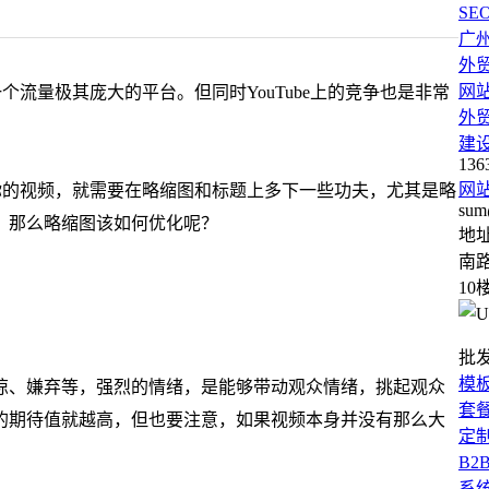
SE
广
外
网
一个流量极其庞大的平台。但同时YouTube上的竞争也是非常
外
建
136
网
到你的视频，就需要在略缩图和标题上多下一些功夫，尤其是略
sum
，那么略缩图该如何优化呢？
地
南路
10
批
模
惊、嫌弃等，强烈的情绪，是能够带动观众情绪，挑起观众
套
的期待值就越高，但也要注意，如果视频本身并没有那么大
定
B2
系