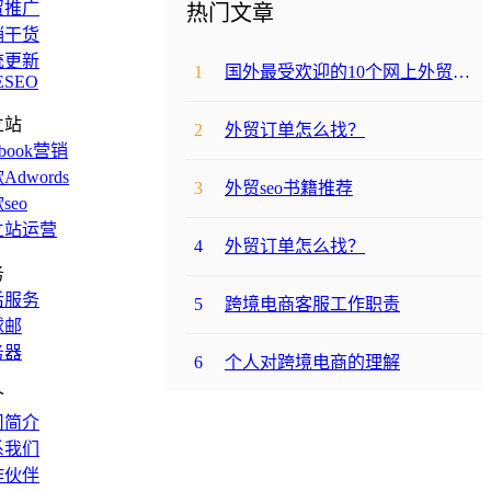
贸推广
热门文章
销干货
统更新
1
国外最受欢迎的10个网上外贸购物网站
ESEO
立站
2
外贸订单怎么找？
ebook营销
Adwords
3
外贸seo书籍推荐
seo
立站运营
4
外贸订单怎么找？
务
后服务
5
跨境电商客服工作职责
球邮
务器
6
个人对跨境电商的理解
介
司简介
系我们
作伙伴