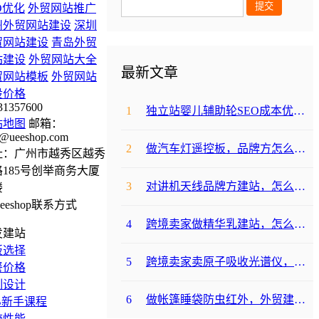
O优化
外贸网站推广
州外贸网站建设
深圳
贸网站建设
青岛外贸
站建设
外贸网站大全
最新文章
贸网站模板
外贸网站
设价格
31357600
1
独立站婴儿辅助轮SEO成本优化咋避坑？
站地图
邮箱：
@ueeshop.com
2
做汽车灯遥控板，品牌方怎么选平台避坑？
址：广州市越秀区越秀
185号创举商务大厦
3
对讲机天线品牌方建站，怎么降低成本啊？
楼
4
跨境卖家做精华乳建站，怎么选合适提升转化？
发建站
板选择
5
跨境卖家卖原子吸收光谱仪，选哪个建站平台合适？
餐价格
制设计
6
做帐篷睡袋防虫红外，外贸建站平台哪个合适？
B新手课程
统性能