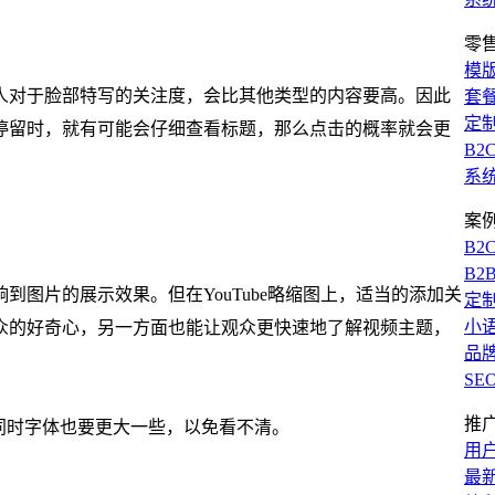
零
模
人对于脸部特写的关注度，会比其他类型的内容要高。因此
套
定
停留时，就有可能会仔细查看标题，那么点击的概率就会更
B2
系
案
B2
B2
图片的展示效果。但在YouTube略缩图上，适当的添加关
定
小
众的好奇心，另一方面也能让观众更快速地了解视频主题，
品
SE
推
制，同时字体也要更大一些，以免看不清。
用
最