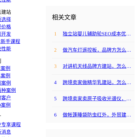
售建站
相关文章
版选择
餐价格
1
独立站婴儿辅助轮SEO成本优化咋避坑？
制开发
C新手课程
统性能
2
做汽车灯遥控板，品牌方怎么选平台避坑？
例
3
对讲机天线品牌方建站，怎么降低成本啊？
C案例
B案例
4
跨境卖家做精华乳建站，怎么选合适提升转化？
制案例
语种案例
牌客户
5
跨境卖家卖原子吸收光谱仪，选哪个建站平台合适？
O案例
6
做帐篷睡袋防虫红外，外贸建站平台哪个合适？
广
户专享课程
新消息