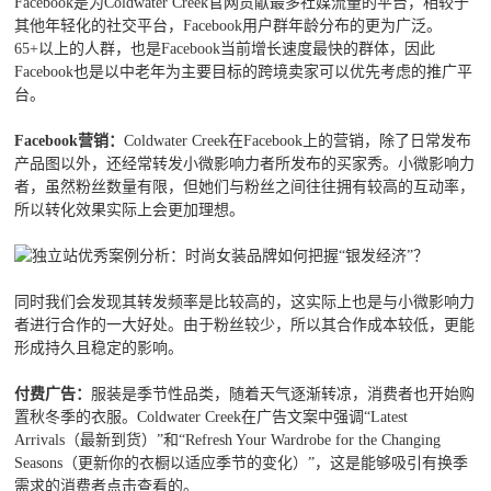
Facebook是为Coldwater Creek官网贡献最多社媒流量的平台，相较于
其他年轻化的社交平台，Facebook用户群年龄分布的更为广泛。
65+以上的人群，也是Facebook当前增长速度最快的群体，因此
Facebook也是以中老年为主要目标的跨境卖家可以优先考虑的推广平
台。
Facebook营销：
Coldwater Creek在Facebook上的营销，除了日常发布
产品图以外，还经常转发小微影响力者所发布的买家秀。小微影响力
者，虽然粉丝数量有限，但她们与粉丝之间往往拥有较高的互动率，
所以转化效果实际上会更加理想。
同时我们会发现其转发频率是比较高的，这实际上也是与小微影响力
者进行合作的一大好处。由于粉丝较少，所以其合作成本较低，更能
形成持久且稳定的影响。
付费广告：
服装是季节性品类，随着天气逐渐转凉，消费者也开始购
置秋冬季的衣服。Coldwater Creek在广告文案中强调“Latest
Arrivals（最新到货）”和“Refresh Your Wardrobe for the Changing
Seasons（更新你的衣橱以适应季节的变化）”，这是能够吸引有换季
需求的消费者点击查看的。