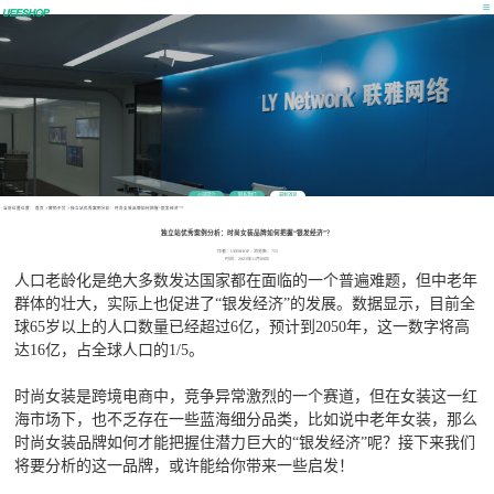
公司简介
联系我们
最新消息
当前位置位置：
首页
>
营销干货
>
独立站优秀案例分析：时尚女装品牌如何把握“银发经济”？
独立站优秀案例分析：时尚女装品牌如何把握“银发经济”？
作者：UEESHOP 浏览数：755
时间：2023年11月09日
人口老龄化是绝大多数发达国家都在面临的一个普遍难题，但中老年
群体的壮大，实际上也促进了“银发经济”的发展。数据显示，目前全
球65岁以上的人口数量已经超过6亿，预计到2050年，这一数字将高
达16亿，占全球人口的1/5。
时尚女装是跨境电商中，竞争异常激烈的一个赛道，但在女装这一红
海市场下，也不乏存在一些蓝海细分品类，比如说中老年女装，那么
时尚女装品牌如何才能把握住潜力巨大的“银发经济”呢？接下来我们
将要分析的这一品牌，或许能给你带来一些启发！