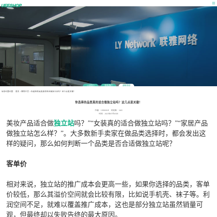
公司简介
联系我们
最新消息
当前位置位置：
首页
>
营销干货
>
你选择的品类真的适合做独立站吗？这几点是关键！
你选择的品类真的适合做独立站吗？这几点是关键！
作者：UEESHOP 浏览数：1005
时间：2023年07月05日
美妆产品适合做
独立站
吗？”“女装真的适合做独立站吗？”“家居产品
做独立站怎么样？”。大多数新手卖家在做品类选择时，都会发出这
样的疑问，那么如何判断一个品类是否合适做独立站呢？
客单价
相对来说，独立站的推广成本会更高一些，如果你选择的品类，客单
价较低，那么其溢价空间就会比较有限，比如说手机壳、袜子等。利
润空间不足，就难以覆盖推广成本，这也是部分独立站虽然销量可
观，但最终却以失败告终的最大原因。