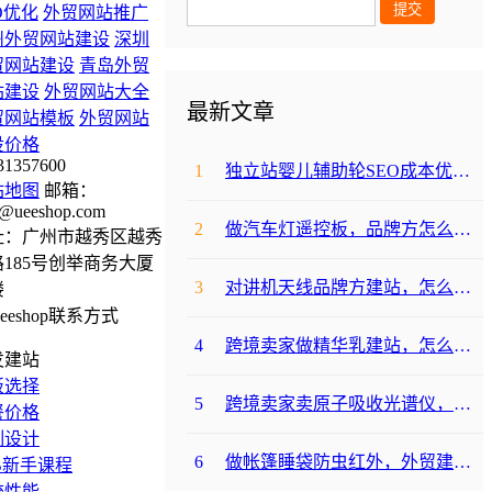
O优化
外贸网站推广
州外贸网站建设
深圳
贸网站建设
青岛外贸
站建设
外贸网站大全
最新文章
贸网站模板
外贸网站
设价格
31357600
1
独立站婴儿辅助轮SEO成本优化咋避坑？
站地图
邮箱：
@ueeshop.com
2
做汽车灯遥控板，品牌方怎么选平台避坑？
址：广州市越秀区越秀
185号创举商务大厦
3
对讲机天线品牌方建站，怎么降低成本啊？
楼
4
跨境卖家做精华乳建站，怎么选合适提升转化？
发建站
板选择
5
跨境卖家卖原子吸收光谱仪，选哪个建站平台合适？
餐价格
制设计
6
做帐篷睡袋防虫红外，外贸建站平台哪个合适？
B新手课程
统性能