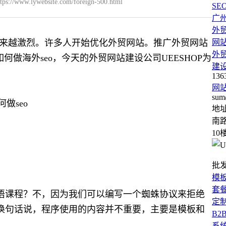
ps://www.lywebsite.com/foreign-500.html
SE
广
外
来越激烈。许多人开始优化外贸网站。推广外贸网站
网
外
做海外seo，今天的外贸网站建设公司UEESHOP为
建
136
网
sum
地
南路
10
批
模
套
语课程？不，因为我们可以编写一个蜘蛛协议来拒绝
定
换句话说，程序使用的内容并不重要，主要是模板和
B2
系