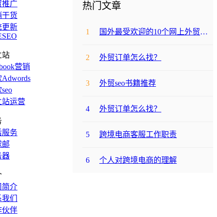
贸推广
热门文章
销干货
统更新
1
国外最受欢迎的10个网上外贸购物网站
ESEO
立站
2
外贸订单怎么找？
ebook营销
Adwords
3
外贸seo书籍推荐
seo
立站运营
4
外贸订单怎么找？
务
后服务
5
跨境电商客服工作职责
球邮
务器
6
个人对跨境电商的理解
介
司简介
系我们
作伙伴