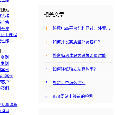
售建站
相关文章
版选择
餐价格
1
跨境电商平台红利已过，外贸人出路在哪？
制开发
C新手课程
统性能
2
如何开发高质量外贸客户？
例
3
外贸SaaS建站为跨境流量赋能
C案例
B案例
4
如何降低独立站弃购率？
制案例
语种案例
牌客户
5
外贸订单怎么找？
O案例
6
B2B网站上线前的检测
广
户专享课程
新消息