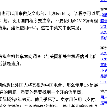
零
可以用来做英文电台，比如sa-blog。该程序可以更
模
流计划。使用国内程序要注意，不要使用gb2312编码程
套
定
符集。建议使用utf-8，这在中英文中很常见。
B2
系
案
B2
虚拟主机共享意向调查（与美国相关主机评估对比价
B2
后就是速度。
定
小
品
SE
的网站想让外国人将其视为中国电台，那么使用CN是最
推
买域名的问题。重要的是要找到一个好的信用商，
用
际域名5年99元。他几乎死了。卖家用信用卡支付。
最
域名突然停止会影响网站的排名。停止长期的影响越