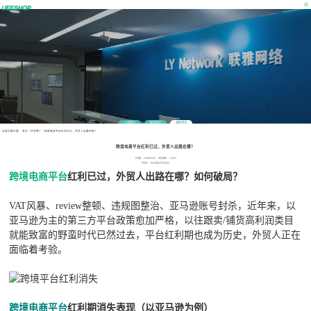
公司简介
联系我们
最新消息
当前位置位置：
首页
>
外贸推广
>
跨境电商平台红利已过，外贸人出路在哪？
跨境电商平台红利已过，外贸人出路在哪？
作者：UEESHOP 浏览数：13423
时间：2022年02月28日
跨境电商平台
红利已过，外贸人出路在哪？如何破局？
VAT风暴、review整顿、违规图整治、亚马逊账号封杀，近年来，以
亚马逊为主的第三方平台政策愈加严格，以往跟卖/铺货高利润类目
就能致富的野蛮时代已然过去，平台红利期也成为历史，外贸人正在
面临着考验。
跨境电商平台
红利期消失表现（以亚马逊为例）