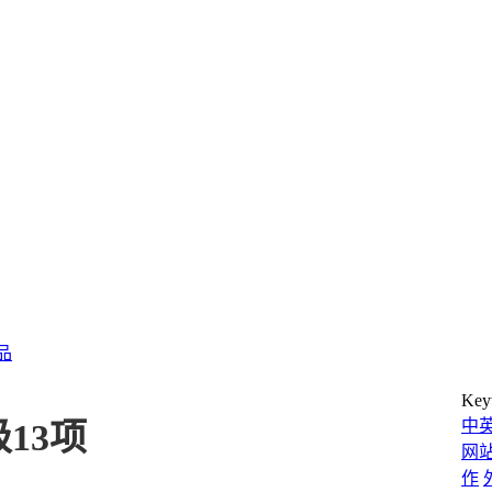
产品
Key
中
级13项
网
作