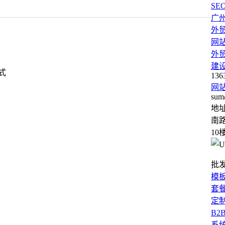
SE
广
外
网
外
建
式
136
网
sum
地
南路
10
批
模
套
定
B2
系