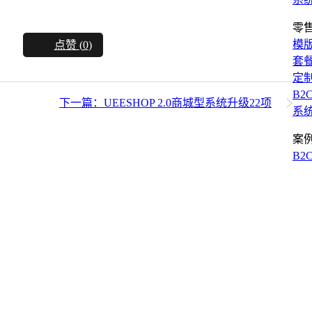
零
模
点赞 (
0
)
套
定
B2
下一篇：UEESHOP 2.0商城型系统升级22项
系
案
B2