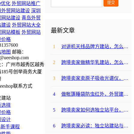
O优化
外贸网站推广
州外贸网站建设
深圳
贸网站建设
青岛外贸
站建设
外贸网站大全
最新文章
贸网站模板
外贸网站
设价格
31357600
1
对讲机天线品牌方建站，怎么降低成本啊？
站地图
邮箱：
@ueeshop.com
2
跨境卖家做精华乳建站，怎么选合适提升转化？
址：广州市越秀区越秀
185号创举商务大厦
3
跨境卖家卖原子吸收光谱仪，选哪个建站平台合适？
楼
4
做帐篷睡袋防虫红外，外贸建站平台哪个合适？
发建站
板选择
5
跨境卖家如何选独立站平台，降低运动水袋架包建站成本？
餐价格
制设计
6
跨境卖家必读：独立站建站与支付，帐篷睡袋防虫露如何避坑降成本？
B新手课程
统性能