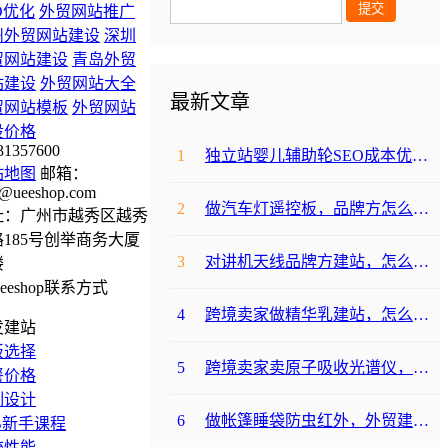
O优化
外贸网站推广
州外贸网站建设
深圳
贸网站建设
青岛外贸
站建设
外贸网站大全
最新文章
贸网站模板
外贸网站
设价格
31357600
1
独立站婴儿辅助轮SEO成本优化咋避坑？
站地图
邮箱：
@ueeshop.com
2
做汽车灯遥控板，品牌方怎么选平台避坑？
址：广州市越秀区越秀
185号创举商务大厦
3
对讲机天线品牌方建站，怎么降低成本啊？
楼
4
跨境卖家做精华乳建站，怎么选合适提升转化？
发建站
板选择
5
跨境卖家卖原子吸收光谱仪，选哪个建站平台合适？
餐价格
制设计
6
做帐篷睡袋防虫红外，外贸建站平台哪个合适？
B新手课程
统性能