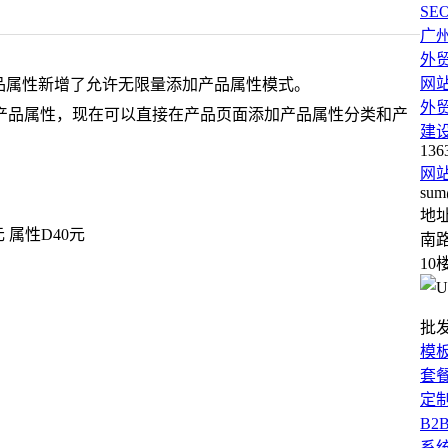
SE
广
外
网
品属性新增了允许无限量添加产品属性模式。
外
产品属性，现在可以直接在产品页面添加产品属性分类和产
建
136
网
sum
地
元 属性D40元
南路
10
批
模
套
定
B2
系