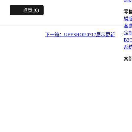
点赞 (
0
)
零
模
套
定
下一篇：UEESHOP 0717展示更新
B2
系
案