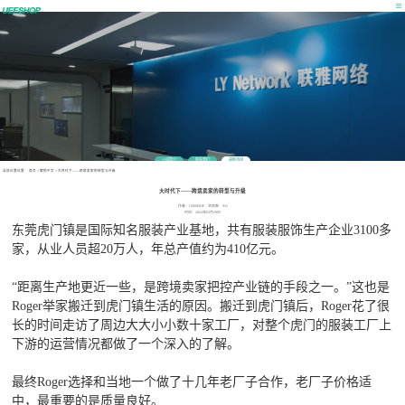
公司简介
联系我们
最新消息
当前位置位置：
首页
>
营销干货
>
大时代下——跨境卖家的转型与升级
大时代下——跨境卖家的转型与升级
作者：UEESHOP 浏览数：935
时间：2022年03月29日
东莞虎门镇是国际知名服装产业基地，共有服装服饰生产企业3100多
家，从业人员超20万人，年总产值约为410亿元。
“距离生产地更近一些，是跨境卖家把控产业链的手段之一。”这也是
Roger举家搬迁到虎门镇生活的原因。搬迁到虎门镇后，Roger花了很
长的时间走访了周边大大小小数十家工厂，对整个虎门的服装工厂上
下游的运营情况都做了一个深入的了解。
最终Roger选择和当地一个做了十几年老厂子合作，老厂子价格适
中，最重要的是质量良好。