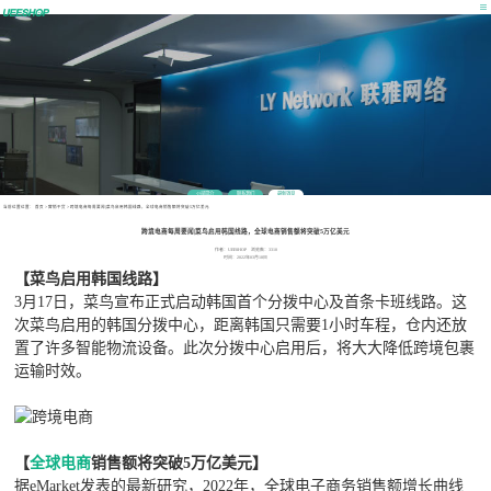
公司简介
联系我们
最新消息
当前位置位置：
首页
>
营销干货
>
跨境电商每周要闻|菜鸟启用韩国线路，全球电商销售额将突破5万亿美元
跨境电商每周要闻|菜鸟启用韩国线路，全球电商销售额将突破5万亿美元
作者：UEESHOP 浏览数：3310
时间：2022年03月18日
【菜鸟启用韩国线路】
3月17日，菜鸟宣布正式启动韩国首个分拨中心及首条卡班线路。这
次菜鸟启用的韩国分拨中心，距离韩国只需要1小时车程，仓内还放
置了许多智能物流设备。此次分拨中心启用后，将大大降低跨境包裹
运输时效。
【
全球电商
销售额将突破5万亿美元】
据eMarket发表的最新研究，2022年，全球电子商务销售额增长曲线