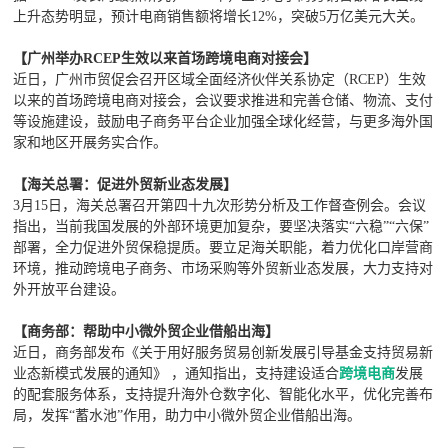
上升态势明显，预计电商销售额将增长12%，突破5万亿美元大关。
【广州举办RCEP生效以来首场跨境电商对接会】
近日，广州市贸促会召开区域全面经济伙伴关系协定（RCEP）生效
以来的首场跨境电商对接会，会议要求推进和完善仓储、物流、支付
等设施建设，鼓励电子商务平台企业加强全球化经营，与更多海外国
家和地区开展务实合作。
【海关总署：促进外贸新业态发展】
3月15日，海关总署召开第四十九次形势分析及工作督查例会。会议
指出，当前我国发展的外部环境更加复杂，要坚决落实“六稳”“六保”
部署，全力促进外贸保稳提质。要立足海关职能，着力优化口岸营商
环境，推动跨境电子商务、市场采购等外贸新业态发展，大力支持对
外开放平台建设。
【商务部：帮助中小微外贸企业借船出海】
近日，商务部发布《关于用好服务贸易创新发展引导基金支持贸易新
业态新模式发展的通知》 ，通知指出，支持建设适合
跨境电商
发展
的配套服务体系，支持提升海外仓数字化、智能化水平，优化完善布
局，发挥“蓄水池”作用，助力中小微外贸企业借船出海。