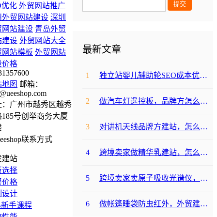
O优化
外贸网站推广
州外贸网站建设
深圳
贸网站建设
青岛外贸
站建设
外贸网站大全
最新文章
贸网站模板
外贸网站
设价格
31357600
1
独立站婴儿辅助轮SEO成本优化咋避坑？
站地图
邮箱：
@ueeshop.com
2
做汽车灯遥控板，品牌方怎么选平台避坑？
址：广州市越秀区越秀
185号创举商务大厦
3
对讲机天线品牌方建站，怎么降低成本啊？
楼
4
跨境卖家做精华乳建站，怎么选合适提升转化？
发建站
板选择
5
跨境卖家卖原子吸收光谱仪，选哪个建站平台合适？
餐价格
制设计
6
做帐篷睡袋防虫红外，外贸建站平台哪个合适？
B新手课程
统性能