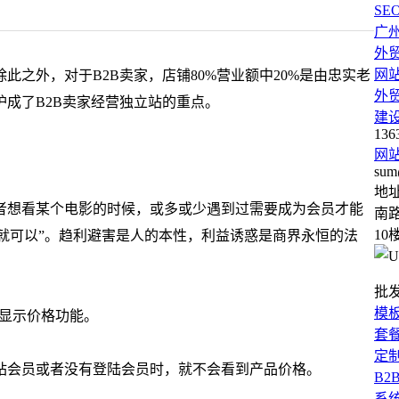
SE
广
外
网
之外，对于B2B卖家，店铺80%营业额中20%是由忠实老
外
成了B2B卖家经营独立站的重点。
建
136
网
sum
地
者想看某个电影的时候，或多或少遇到过需要成为会员才能
南路
10
员就可以”。趋利避害是人的本性，利益诱惑是商界永恒的法
批
模
员显示价格功能。
套
定
站会员或者没有登陆会员时，就不会看到产品价格。
B2
系