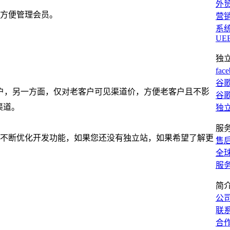
外
，方便管理会员。
营
系
UE
独
fac
谷歌
户，另一方面，仅对老客户可见渠道价，方便老客户且不影
谷歌
渠道。
独
服
求，不断优化开发功能，如果您还没有独立站，如果希望了解更
售
全
服
简
公
联
合