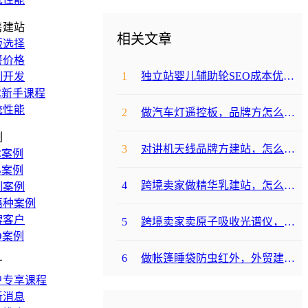
售建站
相关文章
版选择
餐价格
1
独立站婴儿辅助轮SEO成本优化咋避坑？
制开发
C新手课程
统性能
2
做汽车灯遥控板，品牌方怎么选平台避坑？
例
3
对讲机天线品牌方建站，怎么降低成本啊？
C案例
B案例
4
跨境卖家做精华乳建站，怎么选合适提升转化？
制案例
语种案例
牌客户
5
跨境卖家卖原子吸收光谱仪，选哪个建站平台合适？
O案例
6
做帐篷睡袋防虫红外，外贸建站平台哪个合适？
广
户专享课程
新消息