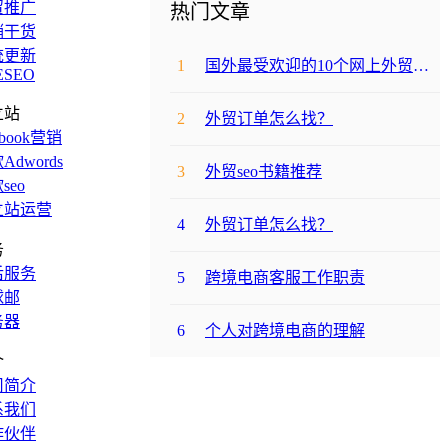
贸推广
热门文章
销干货
统更新
1
国外最受欢迎的10个网上外贸购物网站
ESEO
立站
2
外贸订单怎么找？
ebook营销
Adwords
3
外贸seo书籍推荐
seo
立站运营
4
外贸订单怎么找？
务
后服务
5
跨境电商客服工作职责
球邮
务器
6
个人对跨境电商的理解
介
司简介
系我们
作伙伴