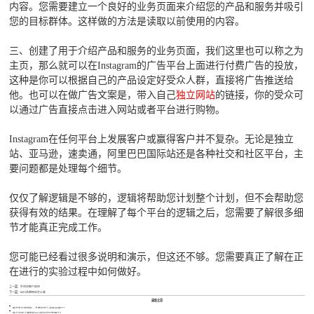
内容。您需要建立一个良好的业务页面来介绍您的产品和服务并吸引
您的目标群体。这样做的方法是读取以前使用的内容。
三、创建了用于介绍产品和服务的业务页面，我们这里也可以称之为
主页，那么就可以在Instagram的广告平台上面进行付费广告的投放，
这种是你可以根据自己的产品设定好受众人群，直接将广告推送给
他。也可以在做广告文案是，带入自己
独立网站
的链接，你的受众可
以通过广告直接点击进入网站或者平台进行购物。
Instagram在任何平台上发展客户或赢得客户并不复杂。无论是独立
站、亚马逊，速卖通，阿里巴巴国际站还是各种社交和社区平台，主
要问题都是处理每个细节。
仅仅了解逻辑是不够的，逻辑将帮助您计划整个计划，但不会帮助您
获得有效的结果。在理解了每个平台的逻辑之后，您需要了解很多细
节才能真正完成工作。
您可能已经看过很多说明和演示，但这还不够。您需要真正了解在正
在进行的实验过程中如何做好。
上一篇：
外贸找客户途径
下一篇：
出口品牌网站怎么做
最新文章
做汽车灯遥控板，品牌方怎么选平台避坑？
独立站婴儿辅助轮SEO成本优化咋避坑？