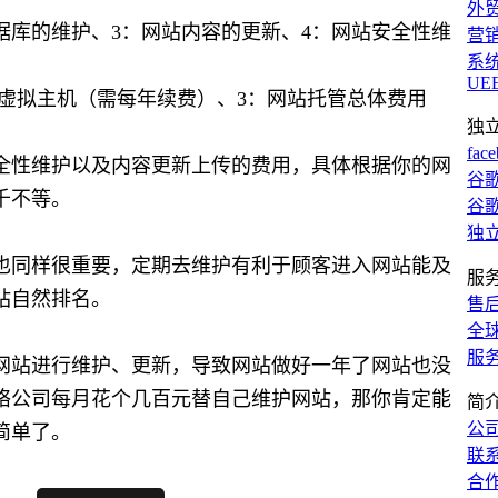
外
据库的维护、3：网站内容的更新、4：网站安全性维
营
系
UE
/虚拟主机（需每年续费）、3：网站托管总体费用
独
fac
全性维护以及内容更新上传的费用，具体根据你的网
谷歌
千不等。
谷歌
独
也同样很重要，定期去维护有利于顾客进入网站能及
服
站自然排名。
售
全
服
对网站进行维护、更新，导致网站做好一年了网站也没
络公司每月花个几百元替自己维护网站，那你肯定能
简
公
简单了。
联
合