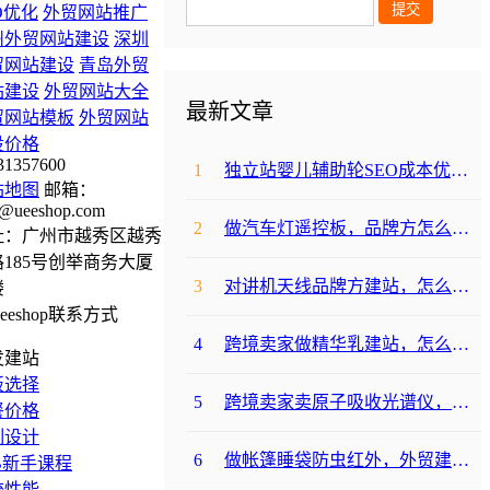
O优化
外贸网站推广
州外贸网站建设
深圳
贸网站建设
青岛外贸
站建设
外贸网站大全
最新文章
贸网站模板
外贸网站
设价格
31357600
1
独立站婴儿辅助轮SEO成本优化咋避坑？
站地图
邮箱：
@ueeshop.com
2
做汽车灯遥控板，品牌方怎么选平台避坑？
址：广州市越秀区越秀
185号创举商务大厦
3
对讲机天线品牌方建站，怎么降低成本啊？
楼
4
跨境卖家做精华乳建站，怎么选合适提升转化？
发建站
板选择
5
跨境卖家卖原子吸收光谱仪，选哪个建站平台合适？
餐价格
制设计
6
做帐篷睡袋防虫红外，外贸建站平台哪个合适？
B新手课程
统性能