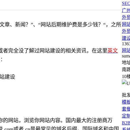
SE
广
外
文章、新闻？”、“网站后期维护费是多少钱？“，之所
网
外
建
136
或者完全没了解过网站建设的相关资讯，在这里
英文
网
sum
识：
地
南路
10
批
模
套
定
你的网站，浏览你网站内容。国内最大的注册商万
B2
com或者.cn是最常见的域名后缀，国际域名和中国
系