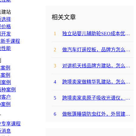
售建站
相关文章
版选择
餐价格
1
独立站婴儿辅助轮SEO成本优化咋避坑？
制开发
C新手课程
统性能
2
做汽车灯遥控板，品牌方怎么选平台避坑？
例
3
对讲机天线品牌方建站，怎么降低成本啊？
C案例
B案例
4
跨境卖家做精华乳建站，怎么选合适提升转化？
制案例
语种案例
牌客户
5
跨境卖家卖原子吸收光谱仪，选哪个建站平台合适？
O案例
6
做帐篷睡袋防虫红外，外贸建站平台哪个合适？
广
户专享课程
新消息