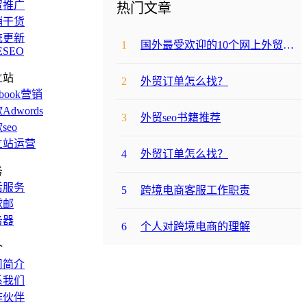
贸推广
热门文章
销干货
统更新
1
国外最受欢迎的10个网上外贸购物网站
ESEO
立站
2
外贸订单怎么找？
ebook营销
Adwords
3
外贸seo书籍推荐
seo
立站运营
4
外贸订单怎么找？
务
后服务
5
跨境电商客服工作职责
球邮
务器
6
个人对跨境电商的理解
介
司简介
系我们
作伙伴