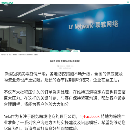
公司简介
联系我们
最新消息
当前位置位置：
首页
>
营销干货
>
跨境企业应对疫情影响的客户沟通建议
跨境企业应对疫情影响的客户沟通建议
作者：UEESHOP 浏览数：2232
时间：2020年02月16日
新型冠状病毒疫情严峻，各地防控措施不断升级，全国的供应链及
物流业务也严重受阻。延长的春节假期即将结束，企业在复工后，
不仅有大批积压许久的订单急需处理，在维持货源稳定方面也将面临
巨大压力。在这样的关键时刻，与客户保持紧密沟通、帮助客户设定
合理期望，将能为客户体验大大加分。
Vela作为专注于服务跨境电商的顾问公司，与
Facebook
特地为跨境企
业准备了一系列客户沟通方面的实操建议及讯息模板，希望能够助您
化危为机，为消费者打造良好的购物体验。