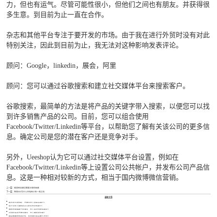
力，但也有运气。尽管可能性很小，但他们之间也有朋友。并获得很
多生意。到目前为止一直在合作。
杂志和其他平台专注于要开发的市场。由于我在进行外贸时没有对此
特别关注，因此到目前为止，我无法对这种影响发表评论。
顾问：Google，linkedin，展会，阿里
顾问：您可以通过谷歌搜索和建立社交媒体平台来搜索客户。
谷歌搜索，最简单的方法是将产品的关键字带入搜索，以便您可以找
到许多销售产品的公司。目前，您可以组合使用
Facebook/Twitter/Linkedin等平台，以帮助您了解有关该公司的更多信
息。确定公司是您的潜在客户还是竞争对手。
另外，Ueeshop认为它可以通过社交媒体平台设置，例如在
Facebook/Twitter/Linkedin等上设置公司公共帐户，并发布公司产品信
息。这是一种相对较新的方式，相当于国内微博微信营销。
上一篇：
德语网站建设需要注意的因素
下一篇：
跨境ERP凭什么在电商占有一席之地
最新文章
做汽车灯遥控板，品牌方怎么选平台避坑？
独立站婴儿辅助轮SEO成本优化咋避坑？
跨境卖家做精华乳建站，怎么选合适提升转化？
对讲机天线品牌方建站，怎么降低成本啊？
做帐篷睡袋防虫红外，外贸建站平台哪个合适？