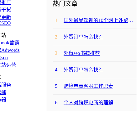
贸推广
热门文章
销干货
统更新
1
国外最受欢迎的10个网上外贸购物网站
ESEO
立站
2
外贸订单怎么找？
ebook营销
Adwords
3
外贸seo书籍推荐
seo
立站运营
4
外贸订单怎么找？
务
后服务
5
跨境电商客服工作职责
球邮
务器
6
个人对跨境电商的理解