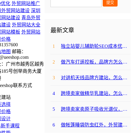
O优化
外贸网站推广
州外贸网站建设
深圳
贸网站建设
青岛外贸
站建设
外贸网站大全
最新文章
贸网站模板
外贸网站
设价格
31357600
1
独立站婴儿辅助轮SEO成本优化咋避坑？
站地图
邮箱：
@ueeshop.com
2
做汽车灯遥控板，品牌方怎么选平台避坑？
址：广州市越秀区越秀
185号创举商务大厦
3
对讲机天线品牌方建站，怎么降低成本啊？
楼
4
跨境卖家做精华乳建站，怎么选合适提升转化？
发建站
板选择
5
跨境卖家卖原子吸收光谱仪，选哪个建站平台合适？
餐价格
制设计
6
做帐篷睡袋防虫红外，外贸建站平台哪个合适？
B新手课程
统性能