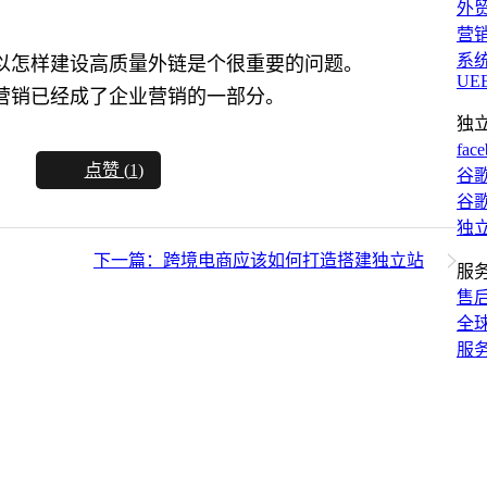
外
营
系
以怎样建设高质量外链是个很重要的问题。
UE
营销已经成了企业营销的一部分。
独
fac
点赞 (
1
)
谷歌
谷歌
独
下一篇：跨境电商应该如何打造搭建独立站
服
售
全
服