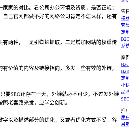
一家家的对比。看公司办公环境及资质，是否正规；
零
，自己官网都做不好的网络公司肯定不怎么样，还有
模
套
定
B2
要有两种，一是引蜘蛛抓取，二是增加网站的权重传
系
案
B2
的有价值的内容及链接指向，多发一些有效的外链，
B2
定
小
品
为，只要SEO还存在一天，外链就必不可少，不过发外链
SE
按照老套路来发，应学会创新。
推
用
键字以及描述部分的优化，又或者优化方式不妥。谷
最