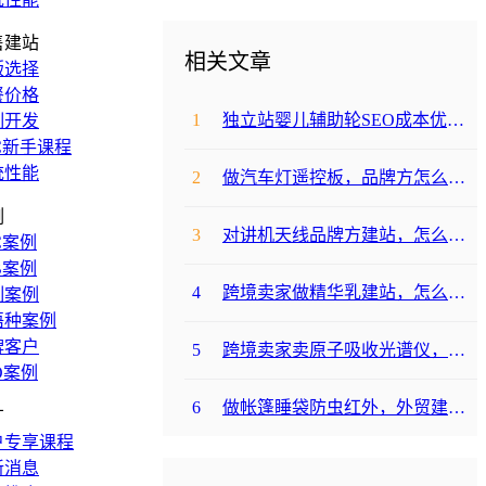
售建站
相关文章
版选择
餐价格
1
独立站婴儿辅助轮SEO成本优化咋避坑？
制开发
C新手课程
统性能
2
做汽车灯遥控板，品牌方怎么选平台避坑？
例
3
对讲机天线品牌方建站，怎么降低成本啊？
C案例
B案例
4
跨境卖家做精华乳建站，怎么选合适提升转化？
制案例
语种案例
牌客户
5
跨境卖家卖原子吸收光谱仪，选哪个建站平台合适？
O案例
6
做帐篷睡袋防虫红外，外贸建站平台哪个合适？
广
户专享课程
新消息