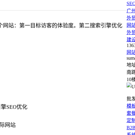
SE
广
外
个网站：第一目标访客的体验度。第二搜索引擎优化
网
外
建
136
网
sum
地
南路
10
批
模
擎SEO优化
套
定
B2
系