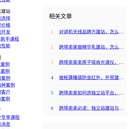
售建站
相关文章
版选择
餐价格
1
对讲机天线品牌方建站，怎么降低成本啊？
制开发
C新手课程
统性能
2
跨境卖家做精华乳建站，怎么选合适提升转化？
例
3
跨境卖家卖原子吸收光谱仪，选哪个建站平台合适？
C案例
B案例
4
做帐篷睡袋防虫红外，外贸建站平台哪个合适？
制案例
语种案例
牌客户
5
跨境卖家如何选独立站平台，降低运动水袋架包建站成本？
O案例
6
跨境卖家必读：独立站建站与支付，帐篷睡袋防虫露如何避坑降成本？
广
户专享课程
新消息