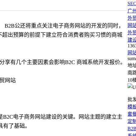
SE
广
外
 B2B公还将重点关注电子商务网站的开发的同时，
网
外
不超出预算的前提下建立符合消费者购买习惯的商城
建
136
网
sum
op分享
有几个主要因素会影响B2C 商城系统开发报价。
地
南路
10
批
模
套
B2C电子商务网站建设的关键。网站主题的建立主
定
具有了基础。
B2
系