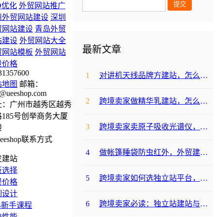
O优化
外贸网站推广
州外贸网站建设
深圳
贸网站建设
青岛外贸
站建设
外贸网站大全
最新文章
贸网站模板
外贸网站
设价格
31357600
1
对讲机天线品牌方建站，怎么降低成本啊？
站地图
邮箱：
@ueeshop.com
2
跨境卖家做精华乳建站，怎么选合适提升转化？
址：广州市越秀区越秀
185号创举商务大厦
3
跨境卖家卖原子吸收光谱仪，选哪个建站平台合适？
楼
4
做帐篷睡袋防虫红外，外贸建站平台哪个合适？
发建站
板选择
5
跨境卖家如何选独立站平台，降低运动水袋架包建站成本？
餐价格
制设计
6
跨境卖家必读：独立站建站与支付，帐篷睡袋防虫露如何避坑降成本？
B新手课程
统性能