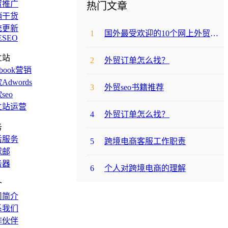
贸推广
热门文章
销干货
统更新
1
国外最受欢迎的10个网上外贸购物网站
ESEO
立站
2
外贸订单怎么找？
ebook营销
Adwords
3
外贸seo书籍推荐
seo
立站运营
4
外贸订单怎么找？
务
后服务
5
跨境电商客服工作职责
球邮
务器
6
个人对跨境电商的理解
介
司简介
系我们
作伙伴