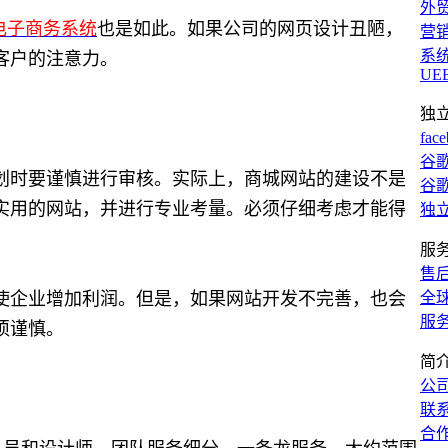
外
C电子商务系统
也是如此。如果公司的网页设计丑陋，
营
系
客户的注意力。
UE
独
fac
谷歌
划时要谨慎进行审核。实际上，商城网站的建设不是
谷歌
实用的网站，并进行专业考量。必须仔细考虑才能得
独
服
售
使企业增加利润。但是，如果网站开发不完善，也会
全
服
须谨慎。
简
公
联
合