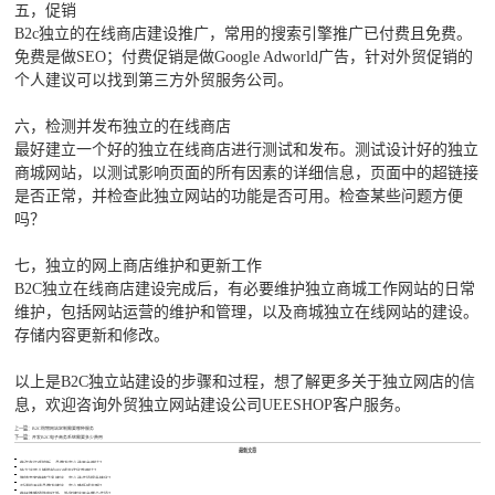
五，促销
B2c独立的在线商店建设推广，常用的搜索引擎推广已付费且免费。
免费是做SEO；付费促销是做Google Adworld广告，针对外贸促销的
个人建议可以找到第三方外贸服务公司。
六，检测并发布独立的在线商店
最好建立一个好的独立在线商店进行测试和发布。测试设计好的独立
商城网站，以测试影响页面的所有因素的详细信息，页面中的超链接
是否正常，并检查此独立网站的功能是否可用。检查某些问题方便
吗？
七，独立的网上商店维护和更新工作
B2C独立在线商店建设完成后，有必要维护独立商城工作网站的日常
维护，包括网站运营的维护和管理，以及商城独立在线网站的建设。
存储内容更新和修改。
以上是B2C独立站建设的步骤和过程，想了解更多关于独立网店的信
息，欢迎咨询外贸独立网站建设公司UEESHOP客户服务。
上一篇：
B2C购物网站定制需要哪种服务
下一篇：
开发B2C电子商务系统需要多少费用
最新文章
做汽车灯遥控板，品牌方怎么选平台避坑？
独立站婴儿辅助轮SEO成本优化咋避坑？
跨境卖家做精华乳建站，怎么选合适提升转化？
对讲机天线品牌方建站，怎么降低成本啊？
做帐篷睡袋防虫红外，外贸建站平台哪个合适？