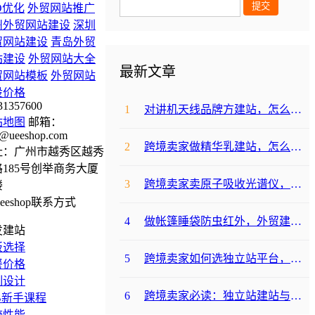
O优化
外贸网站推广
州外贸网站建设
深圳
贸网站建设
青岛外贸
站建设
外贸网站大全
最新文章
贸网站模板
外贸网站
设价格
31357600
1
对讲机天线品牌方建站，怎么降低成本啊？
站地图
邮箱：
@ueeshop.com
2
跨境卖家做精华乳建站，怎么选合适提升转化？
址：广州市越秀区越秀
185号创举商务大厦
3
跨境卖家卖原子吸收光谱仪，选哪个建站平台合适？
楼
4
做帐篷睡袋防虫红外，外贸建站平台哪个合适？
发建站
板选择
5
跨境卖家如何选独立站平台，降低运动水袋架包建站成本？
餐价格
制设计
6
跨境卖家必读：独立站建站与支付，帐篷睡袋防虫露如何避坑降成本？
B新手课程
统性能