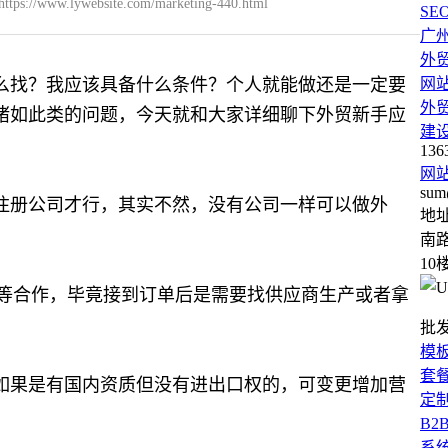
ttps://www.lywebsite.com/marketing-440.html
SE
广
外
么找？我应该具备什么条件？个人就能做还是一定要
网
外
诸如此类的问题，今天就和大家详细聊下外贸新手应
建
136
网
sum
注册公司才行，其实不然，没有公司一样可以做外
地
南路
10
等合作，毕竟接到订单后是需要找供应商生产或者拿
批
模
套
如果是有国内资质但没有进出口权的，可变更增加营
定
B2
系