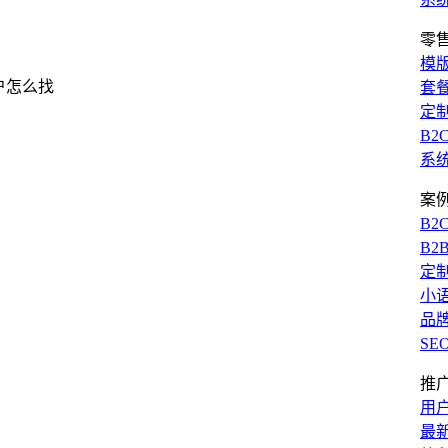
零
模
套
定
B2
系
案
B2
B2
定
小
品
SE
推
用
最