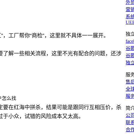
外
营
系
UE
独
”，工厂帮你“商检”，
这里就不具体一一展开。
fac
谷歌
要了解一些相关流程，这里不光有配合的问题，还
涉
谷歌
独
服
售
全
服
定要在红海中拼杀，结果可能是跟同行互相压价，杀
简
公
过于小众，试错的风险成本又太高。
联
合