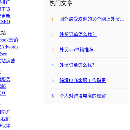
贸推广
热门文章
销干货
统更新
1
国外最受欢迎的10个网上外贸购物网站
ESEO
立站
2
外贸订单怎么找？
ebook营销
Adwords
3
外贸seo书籍推荐
seo
立站运营
4
外贸订单怎么找？
务
后服务
5
跨境电商客服工作职责
球邮
务器
6
个人对跨境电商的理解
介
司简介
系我们
作伙伴