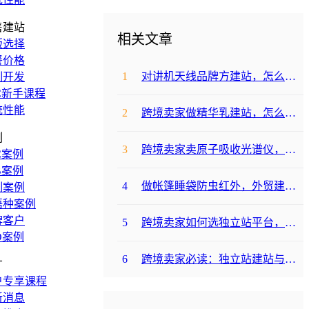
售建站
相关文章
版选择
餐价格
1
对讲机天线品牌方建站，怎么降低成本啊？
制开发
C新手课程
统性能
2
跨境卖家做精华乳建站，怎么选合适提升转化？
例
3
跨境卖家卖原子吸收光谱仪，选哪个建站平台合适？
C案例
B案例
4
做帐篷睡袋防虫红外，外贸建站平台哪个合适？
制案例
语种案例
牌客户
5
跨境卖家如何选独立站平台，降低运动水袋架包建站成本？
O案例
6
跨境卖家必读：独立站建站与支付，帐篷睡袋防虫露如何避坑降成本？
广
户专享课程
新消息