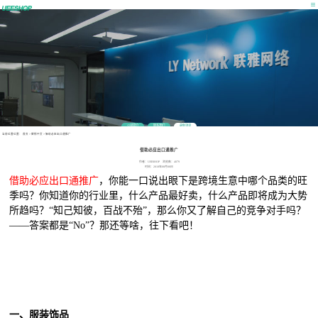
公司简介
联系我们
最新消息
当前位置位置：
首页
>
营销干货
>
借助必应出口通推广
借助必应出口通推广
作者：UEESHOP 浏览数：4079
时间：2018年08月08日
借助必应出口通推广
，你能一口说出眼下是跨境生意中哪个品类的旺
季吗？你知道你的行业里，什么产品最好卖，什么产品即将成为大势
所趋吗？“知己知彼，百战不殆”，那么你又了解自己的竞争对手吗？
——答案都是“No”？那还等啥，往下看吧！
一、服装饰品