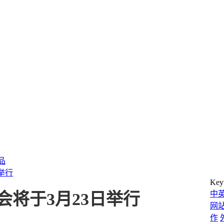
产品
日举行
Key
中
览会将于3月23日举行
网
作