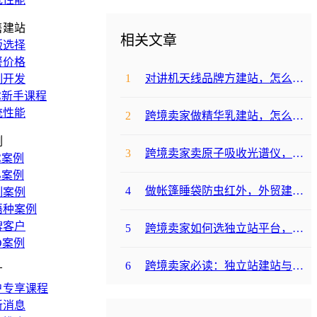
售建站
相关文章
版选择
餐价格
1
对讲机天线品牌方建站，怎么降低成本啊？
制开发
C新手课程
统性能
2
跨境卖家做精华乳建站，怎么选合适提升转化？
例
3
跨境卖家卖原子吸收光谱仪，选哪个建站平台合适？
C案例
B案例
4
做帐篷睡袋防虫红外，外贸建站平台哪个合适？
制案例
语种案例
牌客户
5
跨境卖家如何选独立站平台，降低运动水袋架包建站成本？
O案例
6
跨境卖家必读：独立站建站与支付，帐篷睡袋防虫露如何避坑降成本？
广
户专享课程
新消息