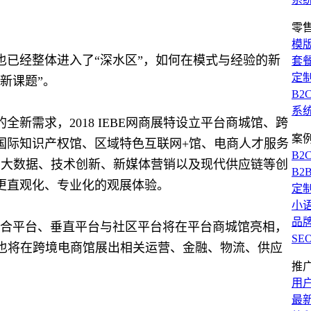
零
模
已经整体进入了“深水区”，如何在模式与经验的新
套
定
新课题”。
B2
系
新需求，2018 IEBE网商展特设立平台商城馆、跨
案
国际知识产权馆、区域特色互联网+馆、电商人才服务
B2
、大数据、技术创新、新媒体营销以及现代供应链等创
B2
更直观化、专业化的观展体验。
定
小
品
电商综合平台、垂直平台与社区平台将在平台商城馆亮相，
SE
企业”也将在跨境电商馆展出相关运营、金融、物流、供应
推
用
最