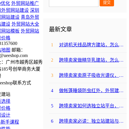
O优化
外贸网站推广
州外贸网站建设
深圳
贸网站建设
青岛外贸
站建设
外贸网站大全
最新文章
贸网站模板
外贸网站
设价格
31357600
1
对讲机天线品牌方建站，怎么降低成本啊？
站地图
邮箱：
@ueeshop.com
2
跨境卖家做精华乳建站，怎么选合适提升转化？
址：广州市越秀区越秀
185号创举商务大厦
3
跨境卖家卖原子吸收光谱仪，选哪个建站平台合适？
楼
4
做帐篷睡袋防虫红外，外贸建站平台哪个合适？
发建站
板选择
5
跨境卖家如何选独立站平台，降低运动水袋架包建站成本？
餐价格
制设计
6
跨境卖家必读：独立站建站与支付，帐篷睡袋防虫露如何避坑降成本？
B新手课程
统性能