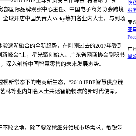
——2018 IEBE全球新贸易合作峰会”将着眼于“新一
隐
商务部国际品牌观察中心主任、中国电子商务协会跨境
服
全球开店中国负责人Vicky等知名业内人士，与到场
专
亚
Fa
验逐渐融合的全新趋势，在刚刚过去的2017年受到
广
慧零售创新峰会”上，星光聚创始人、广东省网商协会副秘书
粤公
堂，深入剖析中国智慧零售的未来发展态势。
常态下的电商新生态，“2018 IEBE智慧供应链
高艺林等业内知名人士共话智能物流的新时代使命。
于不败之地，除了要深挖细分领域市场需求，敏锐洞