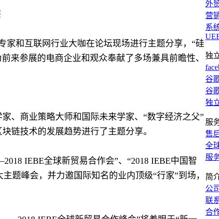
外
态
营
系
UE
顶级专家和互联网行业大咖在论坛现场进行主题分享，“硅
独
家为前来参展的电商企业和观众奉献了多场兼具前瞻性、
fac
谷歌
谷歌
独
学家、商业策略大师和国际未来学家、“数字经济之父”
服
济以及区块链技术的发展趋势进行了主题分享。
售
全
服
18 IEBE全球新贸易合作会”、“2018 IEBE中国智
”三大主题峰会，并力邀国际知名的业内顶级“行家”到场，
简
公
联
合