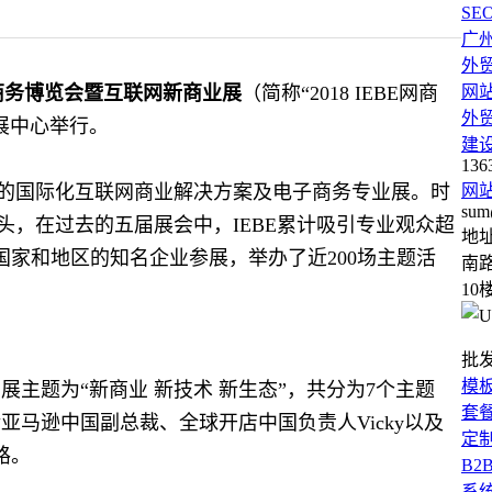
SE
广
外
电子商务博览会暨互联网新商业展
（简称“2018 IEBE网商
网
外
会展中心举行。
建
136
模的国际化互联网商业解决方案及电子商务专业展。时
网
sum
个年头，在过去的五届展会中，IEBE累计吸引专业观众超
地
个国家和地区的知名企业参展，举办了近200场主题活
南路
10
批
模
业展主题为“新商业 新技术 新生态”，共分为7个主题
套
马逊中国副总裁、全球开店中国负责人Vicky以及
定
路。
B2
系