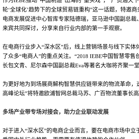
作为IEBE推动“中国制造”出海的“重头戏”，“广货通天下
轮‘全球化’趋势下的全球贸易链重构”这一话题，特邀
电商发展促进中心智库专家陆德瑞，亚马逊中国副总裁、
来宾共同探讨，分享来自行业内部的第一手观察。
在电商行业步入“深水区”后，线上营销场景与线下实体体
了众多“电商人”的重点关注。“2018 IEBE中国智
长包文青、尼尔森中国副总裁Eva等著名大咖将齐聚一
为更好地为到场展商解构智慧供应链带来的物流革命，透视新
高峰论坛”将特邀欧浦智网总裁马苏、广百物流董事长
多场产业带专场对接会，助力企业联动发展
对于进入“深水区”的电商企业而言，要在电商市场中立