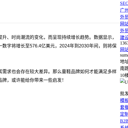
SE
广
外
网
外
提升、时尚潮流的变化，而呈现持续增长趋势。数据显示，
建
136
一数字将增长至576.4亿美元，2024年到2030年间，则将保
网
sum
地
南路
其需求也会存在较大差异。那么童鞋品牌如何才能满足多样
10
品牌，或许能给你带来一些启发！
批
模
套
定
B2
系