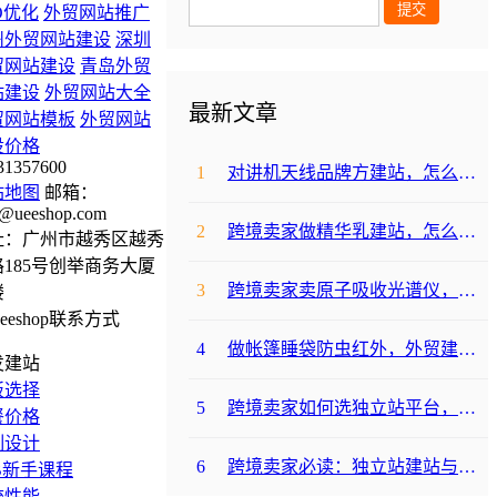
O优化
外贸网站推广
州外贸网站建设
深圳
贸网站建设
青岛外贸
站建设
外贸网站大全
最新文章
贸网站模板
外贸网站
设价格
31357600
1
对讲机天线品牌方建站，怎么降低成本啊？
站地图
邮箱：
@ueeshop.com
2
跨境卖家做精华乳建站，怎么选合适提升转化？
址：广州市越秀区越秀
185号创举商务大厦
3
跨境卖家卖原子吸收光谱仪，选哪个建站平台合适？
楼
4
做帐篷睡袋防虫红外，外贸建站平台哪个合适？
发建站
板选择
5
跨境卖家如何选独立站平台，降低运动水袋架包建站成本？
餐价格
制设计
6
跨境卖家必读：独立站建站与支付，帐篷睡袋防虫露如何避坑降成本？
B新手课程
统性能