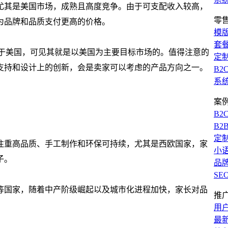
尤其是美国市场，成熟且高度竞争。由于可支配收入较高，
零
为品牌和品质支付更高的价格。
模
套
.89%都来自于美国，可见其就是以美国为主要目标市场的。值得注意的
定
支持和设计上的创新，会是卖家可以考虑的产品方向之一。
B2
系
案
B2
B2
定
注重高品质、手工制作和环保可持续，尤其是西欧国家，家
小
子。
品
SE
等国家，随着中产阶级崛起以及城市化进程加快，家长对品
推
用
最