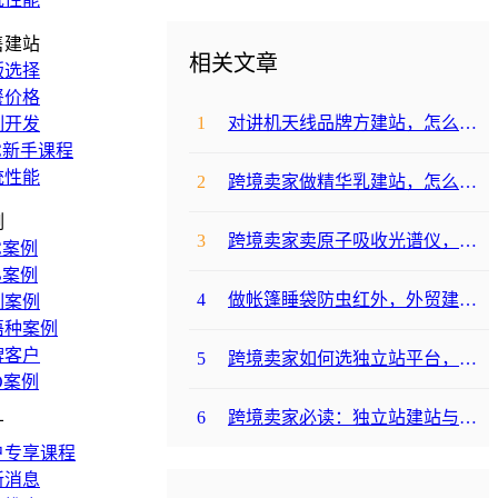
售建站
相关文章
版选择
餐价格
1
对讲机天线品牌方建站，怎么降低成本啊？
制开发
C新手课程
统性能
2
跨境卖家做精华乳建站，怎么选合适提升转化？
例
3
跨境卖家卖原子吸收光谱仪，选哪个建站平台合适？
C案例
B案例
4
做帐篷睡袋防虫红外，外贸建站平台哪个合适？
制案例
语种案例
牌客户
5
跨境卖家如何选独立站平台，降低运动水袋架包建站成本？
O案例
6
跨境卖家必读：独立站建站与支付，帐篷睡袋防虫露如何避坑降成本？
广
户专享课程
新消息