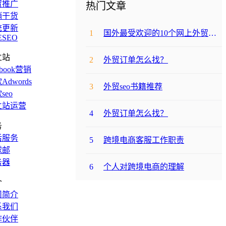
贸推广
热门文章
销干货
统更新
1
国外最受欢迎的10个网上外贸购物网站
ESEO
立站
2
外贸订单怎么找？
ebook营销
Adwords
3
外贸seo书籍推荐
seo
立站运营
4
外贸订单怎么找？
务
后服务
5
跨境电商客服工作职责
球邮
务器
6
个人对跨境电商的理解
介
司简介
系我们
作伙伴