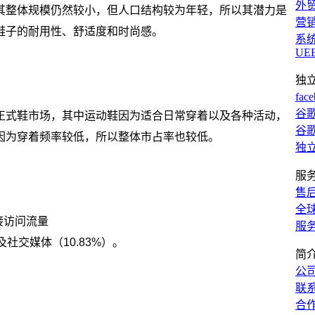
外
其整体规模仍然较小，但人口结构较为年轻，所以其潜力是
营
鞋子的耐用性、舒适度和时尚感。
系
UE
独
fac
谷歌
正式鞋市场，其中运动鞋因为适合日常穿着以及各种活动，
谷歌
因为穿着频率较低，所以整体市占率也较低。
独
服
售
全
直接访问流量
服
及社交媒体（10.83%）。
简
公
联
合