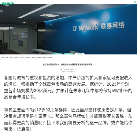
公司简介
联系我们
最新消息
当前位置位置：
首页
>
营销干货
>
独立站优秀案例分析：童包品牌如何赢得更多海外家长的青睐？
独立站优秀案例分析：童包品牌如何赢得更多海外家长的青睐？
作者：UEESHOP 浏览数：1777
时间：2024年07月25日
各国对教育的重视和投资的增加，中产阶级的扩大和家庭可支配收入
的增长，都推动了全球童包市场的高速发展。据统计，2023年全球
童包市场规模为30亿美元，并预计在未来几年中都将保持5%到7%的
高复合年增长率。
童包主要面向3到12岁的儿童群体，因此虽然最终使用者是儿童，但
决策者却通常是儿童家长。那么童包品牌如何才能赢得家长青睐，从
而获得更高的销量呢？接下来我们将要分析的这一品牌，或许能给你
带来一些启发！