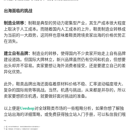
出海面临的挑战
制鞋是典型的劳动力密集型产业，其生产成本很大程度
制造业转移：
上取决于人工成本。而随着国内人工成本的上升，鞋类制造业转移成
为当前的一大趋势，这同样也意味着鞋类跨境卖家出海的价格优势正
在消失。
制造业的转移，使得国内不少卖家开始走上自有品牌
建立自有品牌：
建设道路。但国际大牌林立，新兴品牌虽然仍有空间和机会，但想要
出头却并不容易。卖家要想让海外消费者接受，还是要建立自己的差
异化优势。
此外，鞋类品牌出海还面临着原材料价格不稳、汇率波动幅度增大、
复杂的国际局势等挑战。当然，机遇与挑战，从来都是并存的，所以
卖家要想抓住机遇，就要做好面对挑战的准备。
以上便是
对全球鞋类市场的一些粗略分析，如果你想了解独
Ueeshop
立站出海的详细策略，或免费获得独立站入门手册，可以私信我们哦
~
上一篇：
独立站优秀案例分析：热压机品牌如何俘获DIY爱好者的芳心？
下一篇：
跨境电商一件代发是什么？有哪些优劣势？现在还能做吗？