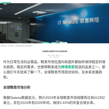
公司简介
联系我们
最新消息
当前位置位置：
首页
>
营销干货
>
出海观察|全球鞋类市场分析及趋势预测
出海观察|全球鞋类市场分析及趋势预测
作者：UEESHOP 浏览数：1767
时间：2024年05月16日
作为日常生活的必需品，鞋类市场在国内和国外都始终保持稳定的增
长趋势。稳定的需求，也使得鞋类成为
首选的品类之一。那
跨境卖家
么我们今天就来了解一下，全球鞋类市场现状如何，及未来发展趋
势。
全球鞋类市场分析
根据Statista数据显示，预计2024年全球鞋类市场规模将达到4129亿
美元，并在2024年到2028年间，保持3.43%的年复合增长率。