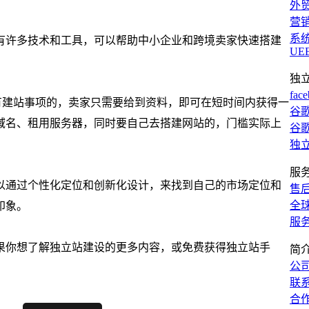
外
营
系
有许多技术和工具，可以帮助中小企业和跨境卖家快速搭建
UE
独
fac
所有建站事项的，卖家只需要给到资料，即可在短时间内获得一
谷歌
域名、租用服务器，同时要自己去搭建网站的，门槛实际上
谷歌
独
服
以通过个性化定位和创新化设计，来找到自己的市场定位和
售
全
印象。
服
果你想了解独立站建设的更多内容，或免费获得独立站手
简
公
联
合