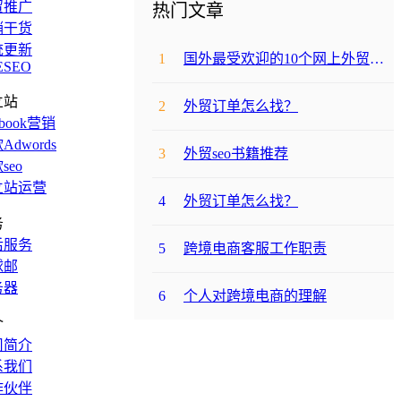
贸推广
热门文章
销干货
统更新
1
国外最受欢迎的10个网上外贸购物网站
ESEO
立站
2
外贸订单怎么找？
ebook营销
Adwords
3
外贸seo书籍推荐
seo
立站运营
4
外贸订单怎么找？
务
后服务
5
跨境电商客服工作职责
球邮
务器
6
个人对跨境电商的理解
介
司简介
系我们
作伙伴