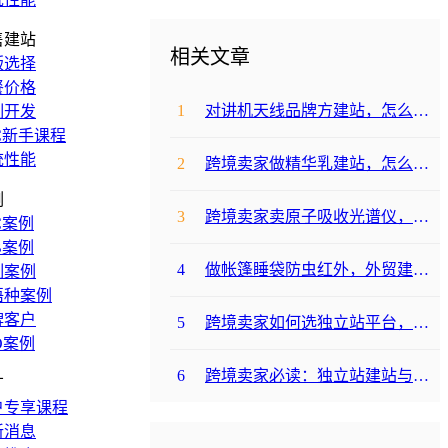
售建站
相关文章
版选择
餐价格
1
对讲机天线品牌方建站，怎么降低成本啊？
制开发
C新手课程
统性能
2
跨境卖家做精华乳建站，怎么选合适提升转化？
例
3
跨境卖家卖原子吸收光谱仪，选哪个建站平台合适？
C案例
B案例
4
做帐篷睡袋防虫红外，外贸建站平台哪个合适？
制案例
语种案例
牌客户
5
跨境卖家如何选独立站平台，降低运动水袋架包建站成本？
O案例
6
跨境卖家必读：独立站建站与支付，帐篷睡袋防虫露如何避坑降成本？
广
户专享课程
新消息