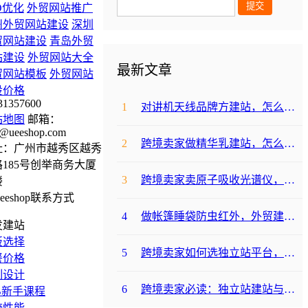
O优化
外贸网站推广
州外贸网站建设
深圳
贸网站建设
青岛外贸
站建设
外贸网站大全
最新文章
贸网站模板
外贸网站
设价格
31357600
1
对讲机天线品牌方建站，怎么降低成本啊？
站地图
邮箱：
@ueeshop.com
2
跨境卖家做精华乳建站，怎么选合适提升转化？
址：广州市越秀区越秀
185号创举商务大厦
3
跨境卖家卖原子吸收光谱仪，选哪个建站平台合适？
楼
4
做帐篷睡袋防虫红外，外贸建站平台哪个合适？
发建站
板选择
5
跨境卖家如何选独立站平台，降低运动水袋架包建站成本？
餐价格
制设计
6
跨境卖家必读：独立站建站与支付，帐篷睡袋防虫露如何避坑降成本？
B新手课程
统性能