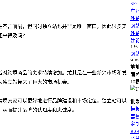
SE
广
外
网
性不言而喻，但同时独立站也并非是唯一窗口，因此很多卖
外
还来得及吗？
建
136
网
sum
地
者对跨境商品的需求持续增加。尤其是在一些新兴市场和发
南路
10
为独立站带来了巨大的市场机会。
跨境卖家可以更好地进行品牌建设和市场定位。独立站可以
批
模
，从而提升品牌的认知度和忠诚度。
套
定
B2
系