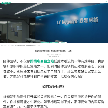
公司简介
联系我们
最新消息
当前位置位置：
首页
>
营销干货
>
独立站新手教程引流篇：如何提升邮件营销效果？（上篇）
独立站新手教程引流篇：如何提升邮件营销效果？（上篇）
作者：UEESHOP 浏览数：1028
时间：2024年04月12日
邮件营销，不仅是
跨境电商独立站
低成本引流的一种有效手段，也是
提升复购率的最佳策略之一。但同时邮件营销的起效周期较长，这就
导致不少卖家还未看到结果就早早放弃了，那么独立站卖家要怎么
做，才能尽可能提升邮件营销的效果，以增强信心呢？
如何写好标题？
标题是影响邮件打开率的关键因素之一，而只有当顾客点开你的邮
件，你才有可能才生转化。如果标题写得不好，那即便你的内容写得
再有吸引力，也是无济于事的。