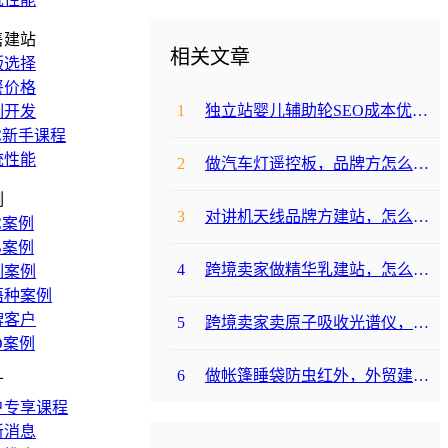
售建站
相关文章
版选择
餐价格
1
独立站婴儿辅助轮SEO成本优化咋避坑？
制开发
C新手课程
统性能
2
做汽车灯遥控板，品牌方怎么选平台避坑？
例
3
对讲机天线品牌方建站，怎么降低成本啊？
C案例
B案例
4
跨境卖家做精华乳建站，怎么选合适提升转化？
制案例
语种案例
牌客户
5
跨境卖家卖原子吸收光谱仪，选哪个建站平台合适？
O案例
6
做帐篷睡袋防虫红外，外贸建站平台哪个合适？
广
户专享课程
新消息