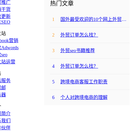
贸推广
热门文章
销干货
统更新
1
国外最受欢迎的10个网上外贸购物网站
ESEO
立站
2
外贸订单怎么找？
ebook营销
Adwords
3
外贸seo书籍推荐
seo
立站运营
4
外贸订单怎么找？
务
后服务
5
跨境电商客服工作职责
球邮
务器
6
个人对跨境电商的理解
介
司简介
系我们
作伙伴