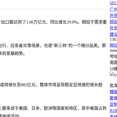
SE
广
外
网
出口额达到了1.06万亿元，同比增长29.9%。相较于需求萎
外
建
136
网
行、应急备灾等场景，也是“新三样”的一个细分品类。那
sum
来的发展趋势。
地
南路
10
数字或将增长至882亿元，整体市场呈现稳定且快速的增长趋
批
模
套
定
上都来自于美国、日本、欧洲等国家和地区，其中美国占到
B2
等休闲活动。
系