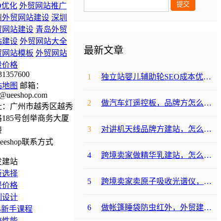
O优化
外贸网站推广
州外贸网站建设
深圳
贸网站建设
青岛外贸
站建设
外贸网站大全
最新文章
贸网站模板
外贸网站
设价格
31357600
1
独立站婴儿辅助轮SEO成本优化咋避坑？
站地图
邮箱：
@ueeshop.com
2
做汽车灯遥控板，品牌方怎么选平台避坑？
址：广州市越秀区越秀
185号创举商务大厦
3
对讲机天线品牌方建站，怎么降低成本啊？
楼
4
跨境卖家做精华乳建站，怎么选合适提升转化？
发建站
板选择
5
跨境卖家卖原子吸收光谱仪，选哪个建站平台合适？
餐价格
制设计
6
做帐篷睡袋防虫红外，外贸建站平台哪个合适？
B新手课程
统性能