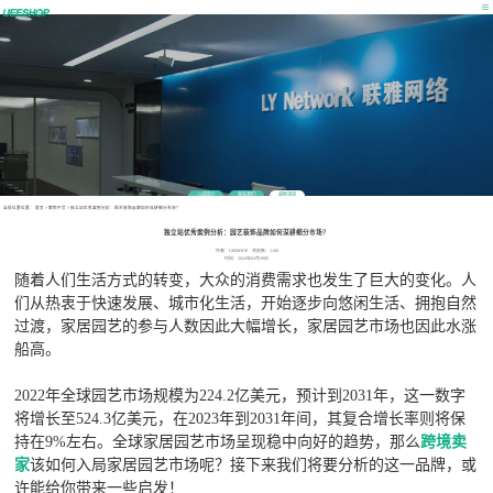
公司简介
联系我们
最新消息
当前位置位置：
首页
>
营销干货
>
独立站优秀案例分析：园艺装饰品牌如何深耕细分市场？
独立站优秀案例分析：园艺装饰品牌如何深耕细分市场？
作者：UEESHOP 浏览数：1189
时间：2024年02月29日
随着人们生活方式的转变，大众的消费需求也发生了巨大的变化。人
们从热衷于快速发展、城市化生活，开始逐步向悠闲生活、拥抱自然
过渡，家居园艺的参与人数因此大幅增长，家居园艺市场也因此水涨
船高。
2022年全球园艺市场规模为224.2亿美元，预计到2031年，这一数字
将增长至524.3亿美元，在2023年到2031年间，其复合增长率则将保
持在9%左右。全球家居园艺市场呈现稳中向好的趋势，那么
跨境卖
家
该如何入局家居园艺市场呢？接下来我们将要分析的这一品牌，或
许能给你带来一些启发！