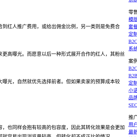
零
模
给到红人推广费用，或给出佣金比例，另一类则是免费合
套
定
B2
系
来更高曝光。而愿意以后一种形式展开合作的红人，其粉丝
案
B2
B2
大曝光，自然就优先选择前者。但如果卖家的预算成本较
定
小
品
SE
推
用
容，也同样会抱有较高的包容度，因此其转化效果是会更加
最
那就容易出现浏览量较高，但转化却不成正比的情况。