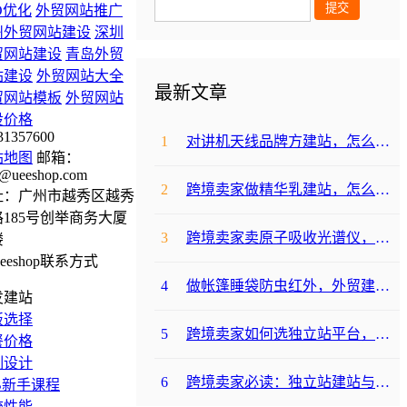
O优化
外贸网站推广
州外贸网站建设
深圳
贸网站建设
青岛外贸
站建设
外贸网站大全
最新文章
贸网站模板
外贸网站
设价格
31357600
1
对讲机天线品牌方建站，怎么降低成本啊？
站地图
邮箱：
@ueeshop.com
2
跨境卖家做精华乳建站，怎么选合适提升转化？
址：广州市越秀区越秀
185号创举商务大厦
3
跨境卖家卖原子吸收光谱仪，选哪个建站平台合适？
楼
4
做帐篷睡袋防虫红外，外贸建站平台哪个合适？
发建站
板选择
5
跨境卖家如何选独立站平台，降低运动水袋架包建站成本？
餐价格
制设计
6
跨境卖家必读：独立站建站与支付，帐篷睡袋防虫露如何避坑降成本？
B新手课程
统性能