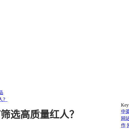
产品
人？
Key
中
何筛选高质量红人？
网
作