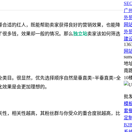
SE
广
外
网
择合适的红人，既能帮助卖家获得良好的营销效果，也能降
外
了很多钱，效果却一般的情况。那么
独立站
卖家该如何筛选
建
136
网
sum
地
南路
10
全类目。很显然，优先选择顺序自然是垂直类>半垂直类>全
化效果是会更加理想的。
批
模
套
关性，相关性越高，其粉丝群与你受众的重合度就越高，比
定
。
B2
系