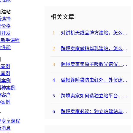
售建站
相关文章
版选择
餐价格
1
对讲机天线品牌方建站，怎么降低成本啊？
制开发
C新手课程
统性能
2
跨境卖家做精华乳建站，怎么选合适提升转化？
例
3
跨境卖家卖原子吸收光谱仪，选哪个建站平台合适？
C案例
B案例
4
做帐篷睡袋防虫红外，外贸建站平台哪个合适？
制案例
语种案例
牌客户
5
跨境卖家如何选独立站平台，降低运动水袋架包建站成本？
O案例
6
跨境卖家必读：独立站建站与支付，帐篷睡袋防虫露如何避坑降成本？
广
户专享课程
新消息