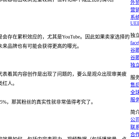
外
营
系
UE
独
存在累积效应的，尤其是YouTube。因此如果卖家选择的
fac
未来品牌也有可能会获得更高的曝光。
谷歌
谷歌
独
代表着其内容创作是出现了问题的，要么是观众出现审美疲
服
类红人。
售
全
服
于75%，那其粉丝的真实性就非常值得考究了。
简
公
联
合