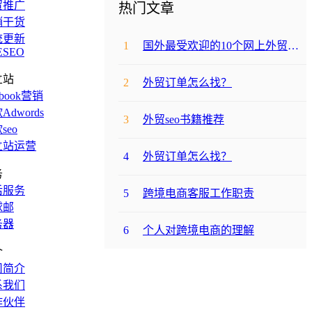
贸推广
热门文章
销干货
统更新
1
国外最受欢迎的10个网上外贸购物网站
ESEO
立站
2
外贸订单怎么找？
ebook营销
Adwords
3
外贸seo书籍推荐
seo
立站运营
4
外贸订单怎么找？
务
后服务
5
跨境电商客服工作职责
球邮
务器
6
个人对跨境电商的理解
介
司简介
系我们
作伙伴