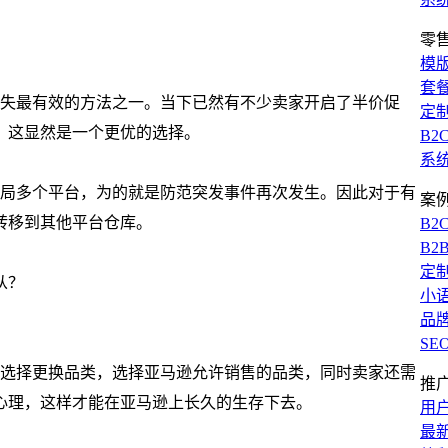
零
模
套
损失最有效的方法之一。当下已然有不少卖家开启了半价促
定
，这显然是一个更优的选择。
B2
系
手布局多个平台，为的就是防范突发事件再次发生。因此对于有
案
转移到其他平台仓库。
B2
B2
定
小
品
SE
能选择更换品类，选择亚马逊允许销售的品类，同时卖家还需
推
心理，这样才能在亚马逊上长久的生存下去。
用
最