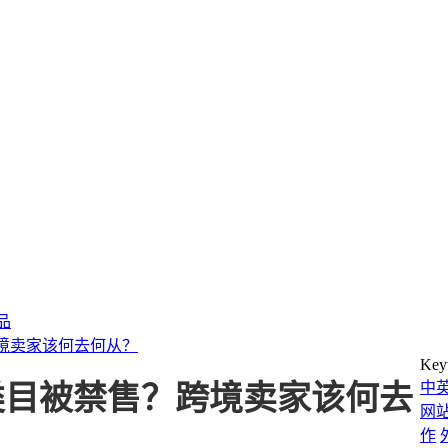
产品
境卖家该何去何从？
Key
中
类目被禁售？跨境卖家该何去
网
作