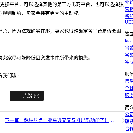
外
择更换平台，可以选择其他的第三方电商平台，也可以选择独
营
方规则制约，卖家会拥有更大的主动权。
系
UE
经营，因为法规确实在那，卖家也很难确定各平台是否会跟
独
fac
谷歌
谷歌
助卖家尽可能降低因突发事件所带来的损失。
独
服
信我们哦~
售
全
服
点赞 (
0
)
简
公
下一篇：跨境热点：亚马逊又又又推出新功能了！你确定不了解一下？
联
合