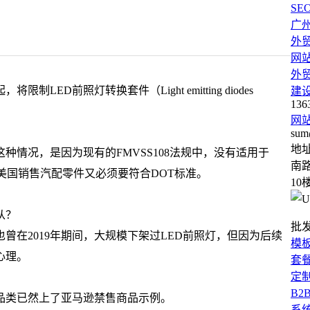
SE
广
外
网
外
ED前照灯转换套件（Light emitting diodes
建
136
网
sum
地
情况，是因为现有的FMVSS108法规中，没有适用于
南路
美国销售汽配零件又必须要符合DOT标准。
10
批
曾在2019年期间，大规模下架过LED前照灯，但因为后续
模
心理。
套
定
B2
品类已然上了亚马逊禁售商品示例。
系