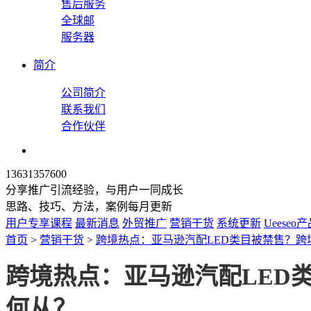
售后服务
全球邮
服务器
简介
公司简介
联系我们
合作伙伴
13631357600
分享推广引流经验，与用户一同成长
思路、技巧、方法，案例每月更新
用户专享课程
最新消息
外贸推广
营销干货
系统更新
Ueeseo
首页
>
营销干货
>
跨境热点：亚马逊汽配LED类目被禁售？跨
跨境热点：亚马逊汽配LED
何从？