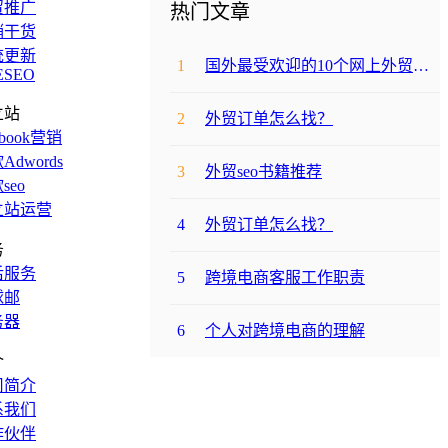
贸推广
热门文章
销干货
统更新
1
国外最受欢迎的10个网上外贸购物网站
ESEO
立站
2
外贸订单怎么找？
ebook营销
Adwords
3
外贸seo书籍推荐
seo
立站运营
4
外贸订单怎么找？
务
后服务
5
跨境电商客服工作职责
球邮
务器
6
个人对跨境电商的理解
介
司简介
系我们
作伙伴