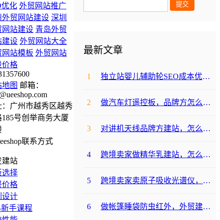
O优化
外贸网站推广
州外贸网站建设
深圳
贸网站建设
青岛外贸
站建设
外贸网站大全
最新文章
贸网站模板
外贸网站
设价格
31357600
1
独立站婴儿辅助轮SEO成本优化咋避坑？
站地图
邮箱：
@ueeshop.com
2
做汽车灯遥控板，品牌方怎么选平台避坑？
址：广州市越秀区越秀
185号创举商务大厦
3
对讲机天线品牌方建站，怎么降低成本啊？
楼
4
跨境卖家做精华乳建站，怎么选合适提升转化？
发建站
板选择
5
跨境卖家卖原子吸收光谱仪，选哪个建站平台合适？
餐价格
制设计
6
做帐篷睡袋防虫红外，外贸建站平台哪个合适？
B新手课程
统性能