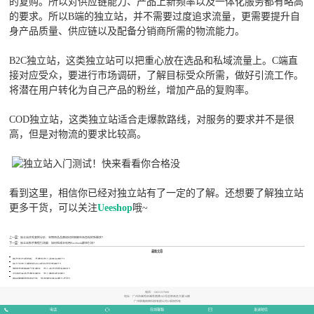
的复购。所以对供应链能力、产品上新频率以及一体化服务都有略高
的要求。所以B端的独立站，并不需要过度追求流量，更需要提升自
身产品质量、供应链以及配备分销商所需的物流能力。
B2C独立站，这类独立站可以把重心放在选品和私域流量上。C端直
接对应受众，要进行市场调研，了解目标受众所需，做好引流工作。
将潜在用户转化为自己产品的粉丝，增加产品的复购率。
COD独立站，这类独立站适合走爆款路线，对服务的要求并不是很
高，但是对物流的要求比较高。
看到这里，相信你已经对独立站有了一定的了解。还想要了解独立站
更多干货，可以关注
Ueeshop
哦~
上一篇：
独立站优秀案例分析：宠物用品品牌如何挖掘被市场忽视的新需求？
下一篇：
独立站新手教程引流篇：如何低成本利用Facebook群组引流？
最新文章
做汽车灯遥控板，品牌方怎么选平台避坑？
独立站婴儿辅助轮SEO成本优化咋避坑？
跨境卖家做精华乳建站，怎么选合适提升转化？
对讲机天线品牌方建站，怎么降低成本啊？
做帐篷睡袋防虫红外，外贸建站平台哪个合适？
电话：
13631357600
地址：广州市越秀区越秀南路185号创举商务大厦10楼
广州联雅网络科技有限公司©版权所有
电话
在线客服
发送短信