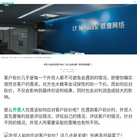
公司简介
联系我们
最新消息
当前位置位置：
首页
>
营销干货
>
外贸人如何应对客户砍价？这几点是关键！别再盲目踩雷了！
外贸人如何应对客户砍价？这几点是关键！别再盲目踩雷了！
作者：UEESHOP 浏览数：1138
时间：2023年08月07日
客户砍价几乎是每一个外贸人都不可避免会遇到的情况，即便你确实
很符合客户的需求，对方也大概率会试探性的砍一下价。而如何应对
砍价，不仅会影响到最终的谈判结果，同时也会对利润造成较大的影
响。
那么
外贸人
究竟该如何应对客户砍价呢？在遇到客户砍价时，外贸人
首先要做的就是评估情况，评估自己的情况，评估客户的情况，针对
不同的情况，外贸人所需要采取的策略也有所不同。