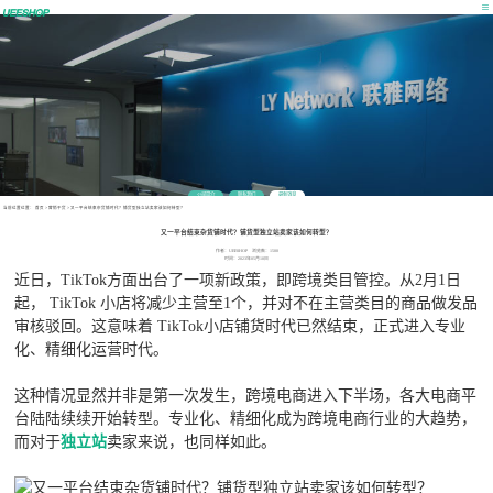
公司简介
联系我们
最新消息
当前位置位置：
首页
>
营销干货
>
又一平台结束杂货铺时代？铺货型独立站卖家该如何转型？
又一平台结束杂货铺时代？铺货型独立站卖家该如何转型？
作者：UEESHOP 浏览数：1500
时间：2023年05月10日
近日，TikTok方面出台了一项新政策，即跨境类目管控。从2月1日
起， TikTok 小店将减少主营至1个，并对不在主营类目的商品做发品
审核驳回。这意味着 TikTok小店铺货时代已然结束，正式进入专业
化、精细化运营时代。
这种情况显然并非是第一次发生，跨境电商进入下半场，各大电商平
台陆陆续续开始转型。专业化、精细化成为跨境电商行业的大趋势，
而对于
独立站
卖家来说，也同样如此。