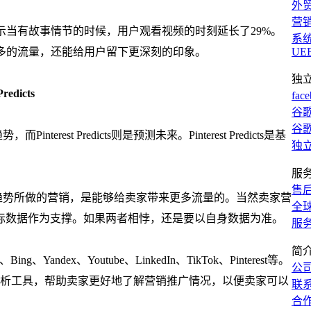
外
营
据显示当有故事情节的时候，用户观看视频的时刻延长了29%。
系
来更多的流量，还能给用户留下更深刻的印象。
UE
独
Predicts
fac
谷歌
谷歌
nterest Predicts则是预测未来。Pinterest Predicts是基
独
服
售
策略。迎合趋势所做的营销，是能够给卖家带来更多流量的。当然卖家营
全
际数据作为支撑。如果两者相悖，还是要以自身数据为准。
服
简
、Yandex、Youtube、LinkedIn、TikTok、Pinterest等。
公
据分析工具，帮助卖家更好地了解营销推广情况，以便卖家可以
联
合