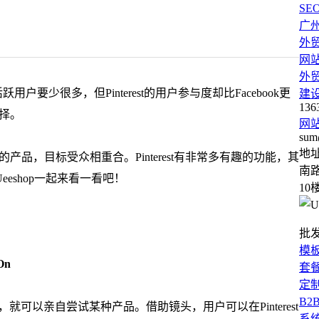
SE
广
外
网
外
活跃用户要少很多，但Pinterest的用户参与度却比Facebook更
建
136
择。
网
sum
地
的产品，目标受众相重合。Pinterest有非常多有趣的功能，其
南路
shop一起来看一看吧！
10
批
模
On
套
定
B2
就可以亲自尝试某种产品。借助镜头，用户可以在Pinterest
系