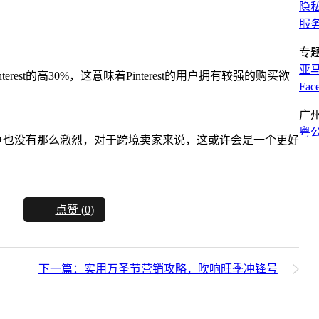
隐
服
专
亚
erest的高30%，这意味着Pinterest的用户拥有较强的购买欲
Fa
广
粤公
争也没有那么激烈，对于跨境卖家来说，这或许会是一个更好
点赞 (
0
)
下一篇：实用万圣节营销攻略，吹响旺季冲锋号