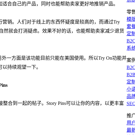
加适合自己的产品，同时也能帮助卖家更好地推销产品。
零
模
营销。人们对于线上的东西怀疑度是较高的，而通过Try
套
，自然就会打消疑虑。效果不好的话，也能帮助卖家减少退货
定
B2
系
另外一方面是该功能目前只能在美国使用。所以Try On功能并
案
可以持续观望一下。
B2
B2
定
Pins
小
品
图像、链接整合到一起的帖子。Story Pins可以让你的内容，以更丰富
SE
推
用
最