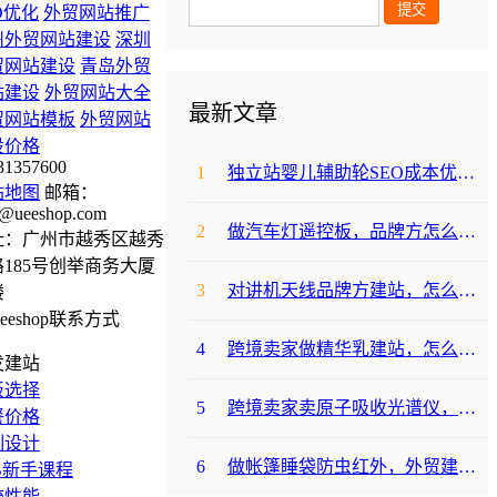
O优化
外贸网站推广
州外贸网站建设
深圳
贸网站建设
青岛外贸
站建设
外贸网站大全
最新文章
贸网站模板
外贸网站
设价格
31357600
1
独立站婴儿辅助轮SEO成本优化咋避坑？
站地图
邮箱：
@ueeshop.com
2
做汽车灯遥控板，品牌方怎么选平台避坑？
址：广州市越秀区越秀
185号创举商务大厦
3
对讲机天线品牌方建站，怎么降低成本啊？
楼
4
跨境卖家做精华乳建站，怎么选合适提升转化？
发建站
板选择
5
跨境卖家卖原子吸收光谱仪，选哪个建站平台合适？
餐价格
制设计
6
做帐篷睡袋防虫红外，外贸建站平台哪个合适？
B新手课程
统性能