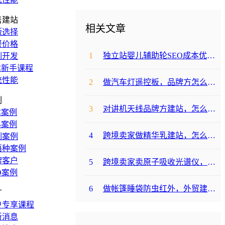
售建站
相关文章
版选择
餐价格
1
独立站婴儿辅助轮SEO成本优化咋避坑？
制开发
C新手课程
统性能
2
做汽车灯遥控板，品牌方怎么选平台避坑？
例
3
对讲机天线品牌方建站，怎么降低成本啊？
C案例
B案例
4
跨境卖家做精华乳建站，怎么选合适提升转化？
制案例
语种案例
牌客户
5
跨境卖家卖原子吸收光谱仪，选哪个建站平台合适？
O案例
6
做帐篷睡袋防虫红外，外贸建站平台哪个合适？
广
户专享课程
新消息