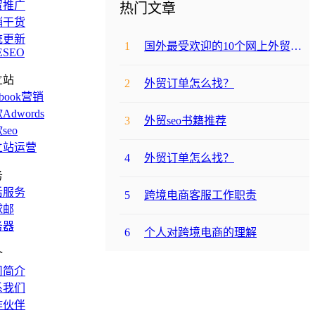
贸推广
热门文章
销干货
统更新
1
国外最受欢迎的10个网上外贸购物网站
ESEO
立站
2
外贸订单怎么找？
ebook营销
Adwords
3
外贸seo书籍推荐
seo
立站运营
4
外贸订单怎么找？
务
后服务
5
跨境电商客服工作职责
球邮
务器
6
个人对跨境电商的理解
介
司简介
系我们
作伙伴