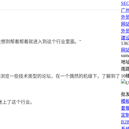
SE
广
外
网
外
建
没想到帮着帮着就进入到这个行业里面。”
136
网
sum
地
南路
10
喜欢浏览一些技术类型的论坛，在一个偶然的机缘下，了解到了
批
模
迷上了这个行业。
套
定
B2
系