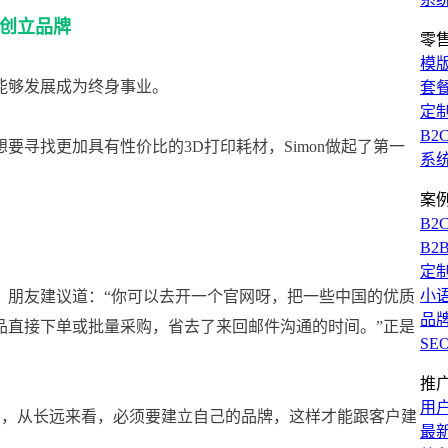
创立品牌
零
模
能够发展成为终身事业。
套
定
B2
寻找更加具有性价比的3D打印耗材，Simon做起了第一
系
案
B2
B2
定
小
，朋友建议道：“你可以去开一个官网呀，把一些中国的优质
品
品直接下单或批量采购，省去了来回邮件沟通的时间。”正是
SE
推
用
考着，从长远来看，必须要建立自己的品牌，这样才能跟客户建
最