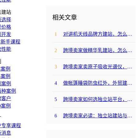
售建站
相关文章
版选择
餐价格
1
对讲机天线品牌方建站，怎么降低成本啊？
制开发
C新手课程
统性能
2
跨境卖家做精华乳建站，怎么选合适提升转化？
例
3
跨境卖家卖原子吸收光谱仪，选哪个建站平台合适？
C案例
B案例
4
做帐篷睡袋防虫红外，外贸建站平台哪个合适？
制案例
语种案例
牌客户
5
跨境卖家如何选独立站平台，降低运动水袋架包建站成本？
O案例
6
跨境卖家必读：独立站建站与支付，帐篷睡袋防虫露如何避坑降成本？
广
户专享课程
新消息