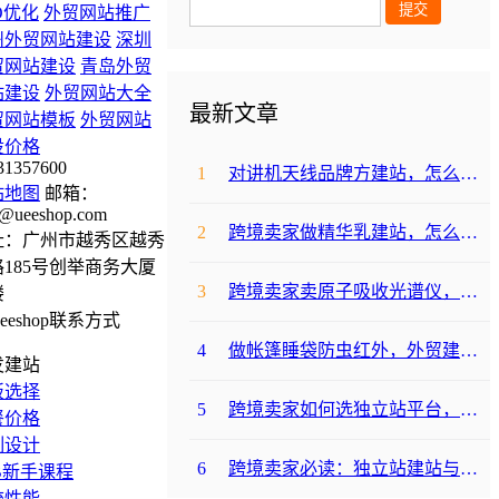
O优化
外贸网站推广
州外贸网站建设
深圳
贸网站建设
青岛外贸
站建设
外贸网站大全
最新文章
贸网站模板
外贸网站
设价格
31357600
1
对讲机天线品牌方建站，怎么降低成本啊？
站地图
邮箱：
@ueeshop.com
2
跨境卖家做精华乳建站，怎么选合适提升转化？
址：广州市越秀区越秀
185号创举商务大厦
3
跨境卖家卖原子吸收光谱仪，选哪个建站平台合适？
楼
4
做帐篷睡袋防虫红外，外贸建站平台哪个合适？
发建站
板选择
5
跨境卖家如何选独立站平台，降低运动水袋架包建站成本？
餐价格
制设计
6
跨境卖家必读：独立站建站与支付，帐篷睡袋防虫露如何避坑降成本？
B新手课程
统性能