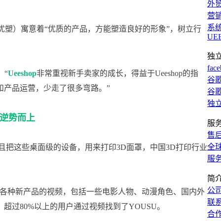
外
营
系
（优塑）寓意着“优质的产品，方能塑造良好的形象”，树立行
UE
独
fac
：“
Ueeshop
非常重视新手卖家的成长，得益于Ueeshop的指
谷歌
和产品运营，少走了很多弯路。”
谷歌
独
逆势而上
服
售
全
且把这些桌面级的设备，用来打印3D面罩，
中国
3D打印
行业
服
简
公
3D打印各种新产品的视频，包括一些电影人物、动漫角色、国内外
联
超过80%以上的用户通过视频找到了YOUSU
。
合