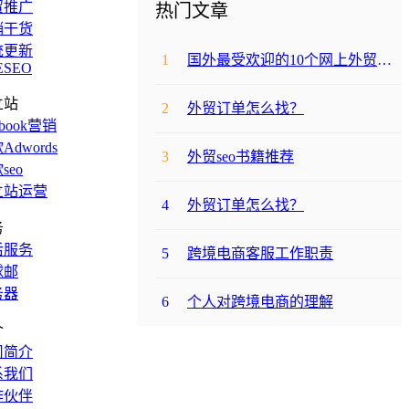
贸推广
热门文章
销干货
统更新
1
国外最受欢迎的10个网上外贸购物网站
ESEO
立站
2
外贸订单怎么找？
ebook营销
Adwords
3
外贸seo书籍推荐
seo
立站运营
4
外贸订单怎么找？
务
后服务
5
跨境电商客服工作职责
球邮
务器
6
个人对跨境电商的理解
介
司简介
系我们
作伙伴