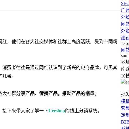
SE
广
外
网
外
建
网红，他们在各大社交媒体和社群上高度活跃，受到不同粉
136
网
sum
地
，消费者往往是通过网红认识到了新兴的电商品牌，可见其
南路
10
了几番。
各大社群
分享产品、传播产品，推动产品
的销量。
批
模
套
。接下来
带大家了解一下
Ueeshop
的线上分销系统
。
定
B2
系