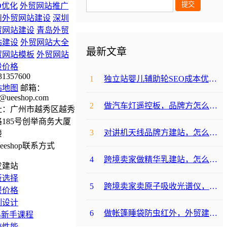
O优化
外贸网站推广
州外贸网站建设
深圳
贸网站建设
青岛外贸
站建设
外贸网站大全
最新文章
贸网站模板
外贸网站
设价格
31357600
1
独立站婴儿辅助轮SEO成本优化咋避坑？
站地图
邮箱：
@ueeshop.com
2
做汽车灯遥控板，品牌方怎么选平台避坑？
址：广州市越秀区越秀
185号创举商务大厦
3
对讲机天线品牌方建站，怎么降低成本啊？
楼
4
跨境卖家做精华乳建站，怎么选合适提升转化？
发建站
板选择
5
跨境卖家卖原子吸收光谱仪，选哪个建站平台合适？
餐价格
制设计
6
做帐篷睡袋防虫红外，外贸建站平台哪个合适？
B新手课程
统性能