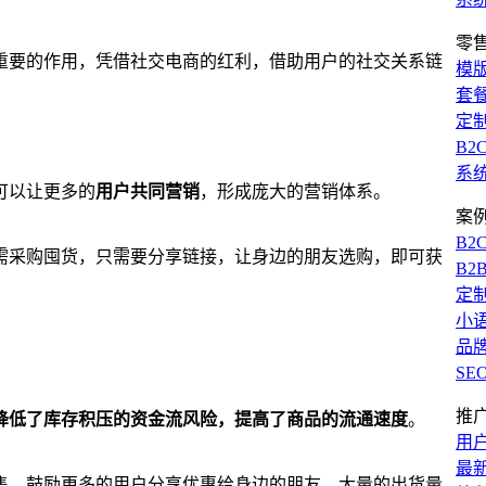
零
重要的作用，凭借社交电商的红利，借助用户的社交关系链
模
套
定
B2
系
可以让更多的
用户共同营销
，形成庞大的营销体系。
案
B2
需采购囤货，只需要分享链接，让身边的朋友选购，即可获
B2
定
小
品
SE
推
降低了库存积压的资金流风险，提高了商品的流通速度
。
用
最
售，鼓励更多的用户分享优惠给身边的朋友，大量的出货量