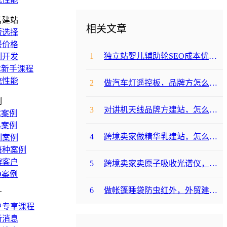
售建站
相关文章
版选择
餐价格
1
独立站婴儿辅助轮SEO成本优化咋避坑？
制开发
C新手课程
统性能
2
做汽车灯遥控板，品牌方怎么选平台避坑？
例
3
对讲机天线品牌方建站，怎么降低成本啊？
C案例
B案例
4
跨境卖家做精华乳建站，怎么选合适提升转化？
制案例
语种案例
牌客户
5
跨境卖家卖原子吸收光谱仪，选哪个建站平台合适？
O案例
6
做帐篷睡袋防虫红外，外贸建站平台哪个合适？
广
户专享课程
新消息