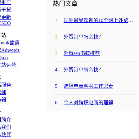
贸推广
热门文章
销干货
统更新
1
国外最受欢迎的10个网上外贸购物网站
ESEO
立站
2
外贸订单怎么找？
ebook营销
Adwords
3
外贸seo书籍推荐
seo
立站运营
4
外贸订单怎么找？
务
后服务
5
跨境电商客服工作职责
球邮
务器
6
个人对跨境电商的理解
介
司简介
系我们
作伙伴