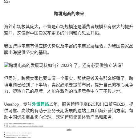
选。
跨境电商的未来
海外市场极其庞大，不管是市场规模还是消费者规模都有很大的提升
空间，这值得中国卖家花更多的时间和心思去开拓。
我国跨境电商有供应链优势以及丰富的电商发展经验，为我国卖家品
牌出海提供坚实的基础。
但同时，跨境卖家也要认清一个事实，那就是钱没有那么好赚了。跨
境电商已经到了下半场，卖家必须要提前布局，提升自己的核心竞争
力，塑造自己的品牌，才能在激烈的市场竞争中立于不败之地。
Ueeshop，专注
外贸建站
15年，服务跨境电商B2C和出口贸易B2B，提
供可靠、高效的有助于业务长期发展的建站工具和海外营销方案，帮
助中国优质商品卖向全球。欢迎跨境卖家体验产品和服务。
上一篇：
你能区分联盟营销和网红营销吗？两者怎么选？
下一篇：
苦于流量转化？Ueeshop Snapchat Pixel助力增加品牌声量和销量
最新文章
跨境卖家做精华乳建站，怎么选合适提升转化？
对讲机天线品牌方建站，怎么降低成本啊？
做帐篷睡袋防虫红外，外贸建站平台哪个合适？