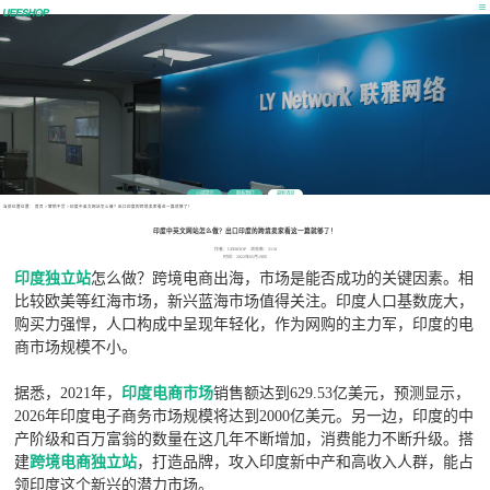
公司简介
联系我们
最新消息
当前位置位置：
首页
>
营销干货
>
印度中英文网站怎么做？出口印度的跨境卖家看这一篇就够了！
印度中英文网站怎么做？出口印度的跨境卖家看这一篇就够了！
作者：UEESHOP 浏览数：3118
时间：2022年05月19日
印度独立站
怎么做？跨境电商出海，市场是能否成功的关键因素。相
比较欧美等红海市场，新兴蓝海市场值得关注。印度人口基数庞大，
购买力强悍，人口构成中呈现年轻化，作为网购的主力军，印度的电
商市场规模不小。
据悉，2021年，
印度电商市场
销售额达到629.53亿美元，预测显示，
2026年印度电子商务市场规模将达到2000亿美元。另一边，印度的中
产阶级和百万富翁的数量在这几年不断增加，消费能力不断升级。搭
建
跨境电商独立站
，打造品牌，攻入印度新中产和高收入人群，能占
领印度这个新兴的潜力市场。