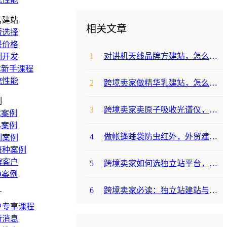
售建站
相关文章
版选择
餐价格
1
对讲机天线品牌方建站，怎么降低成本啊？
制开发
C新手课程
统性能
2
跨境卖家做精华乳建站，怎么选合适提升转化？
例
3
跨境卖家卖原子吸收光谱仪，选哪个建站平台合适？
C案例
B案例
4
做帐篷睡袋防虫红外，外贸建站平台哪个合适？
制案例
语种案例
牌客户
5
跨境卖家如何选独立站平台，降低运动水袋架包建站成本？
O案例
6
跨境卖家必读：独立站建站与支付，帐篷睡袋防虫露如何避坑降成本？
广
户专享课程
新消息