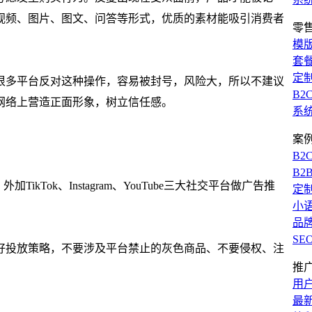
视频、图片、图文、问答等形式，优质的素材能吸引消费者
零
模
套
定
很多平台反对这种操作，容易被封号，风险大，所以不建议
B2
网络上营造正面形象，树立信任感。
系
案
B2
B2
TikTok、Instagram、YouTube三大社交平台做广告推
定
小
品
SE
好投放策略，不要涉及平台禁止的灰色商品、不要侵权、注
推
用
最