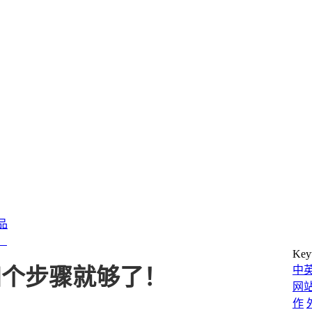
产品
！
Key
中
四个步骤就够了！
网
作