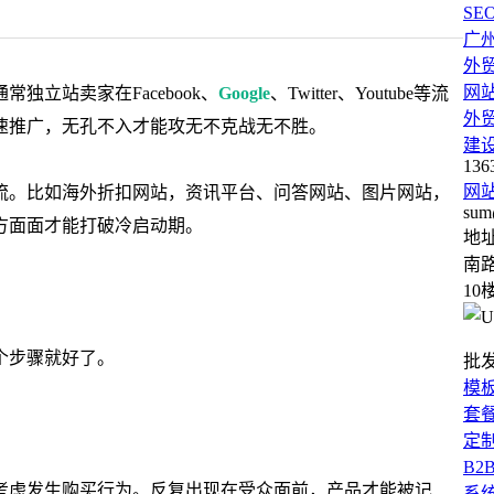
SE
广
外
网
立站卖家在Facebook、
Google
、Twitter、Youtube等流
外
速推广，无孔不入才能攻无不克战无不胜。
建
136
网
流。比如海外折扣网站，资讯平台、问答网站、图片网站，
sum
方面面才能打破冷启动期。
地
南路
10
4个步骤就好了。
批
模
套
定
B2
考虑发生购买行为。反复出现在受众面前，产品才能被记
系