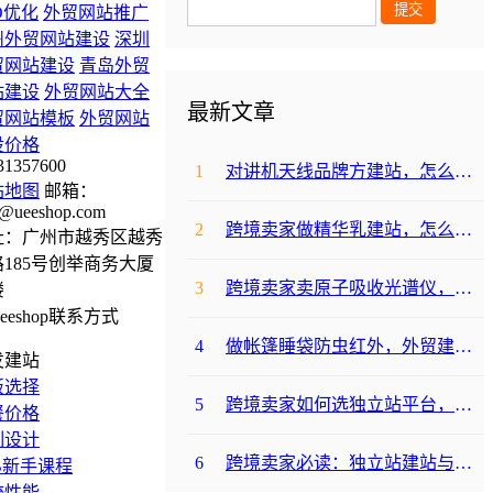
O优化
外贸网站推广
州外贸网站建设
深圳
贸网站建设
青岛外贸
站建设
外贸网站大全
最新文章
贸网站模板
外贸网站
设价格
31357600
1
对讲机天线品牌方建站，怎么降低成本啊？
站地图
邮箱：
@ueeshop.com
2
跨境卖家做精华乳建站，怎么选合适提升转化？
址：广州市越秀区越秀
185号创举商务大厦
3
跨境卖家卖原子吸收光谱仪，选哪个建站平台合适？
楼
4
做帐篷睡袋防虫红外，外贸建站平台哪个合适？
发建站
板选择
5
跨境卖家如何选独立站平台，降低运动水袋架包建站成本？
餐价格
制设计
6
跨境卖家必读：独立站建站与支付，帐篷睡袋防虫露如何避坑降成本？
B新手课程
统性能