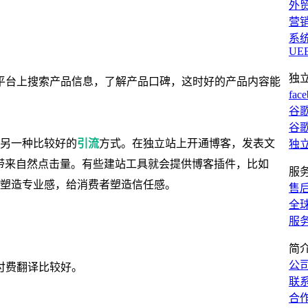
外
营
系
UE
独
平台上搜索产品信息，了解产品口碑，这时好的产品内容能
fac
谷歌
谷歌
擎是另一种比较好的
引流
方式。在独立站上开通博客，发表文
独
站带来自然点击量。有些建站工具就会提供博客插件，比如
服
还能塑造专业感，给消费者塑造信任感。
售
全
服
简
公
付费翻译比较好。
联
合