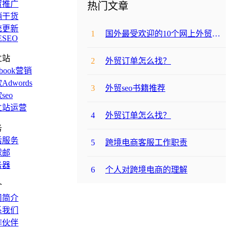
贸推广
热门文章
销干货
统更新
1
国外最受欢迎的10个网上外贸购物网站
ESEO
立站
2
外贸订单怎么找？
ebook营销
Adwords
3
外贸seo书籍推荐
seo
立站运营
4
外贸订单怎么找？
务
后服务
5
跨境电商客服工作职责
球邮
务器
6
个人对跨境电商的理解
介
司简介
系我们
作伙伴