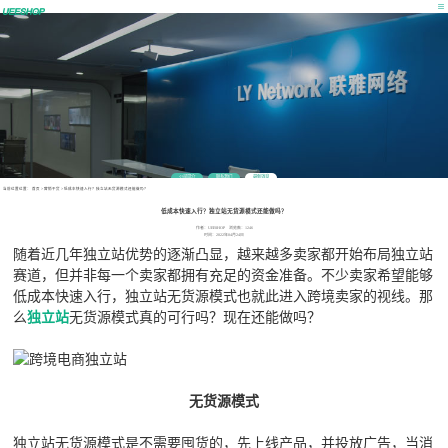
公司简介
联系我们
最新消息
当前位置位置：
首页
>
营销干货
>
低成本快速入行？独立站无货源模式还能做吗？
低成本快速入行？独立站无货源模式还能做吗？
作者：UEESHOP 浏览数：1246
时间：2022年04月24日
随着近几年独立站优势的逐渐凸显，越来越多卖家都开始布局独立站
赛道，但并非每一个卖家都拥有充足的资金准备。不少卖家希望能够
低成本快速入行，独立站无货源模式也就此进入跨境卖家的视线。那
么
独立站
无货源模式真的可行吗？现在还能做吗？
无货源模式
独立站无货源模式是不需要囤货的，先上线产品，并投放广告，当消