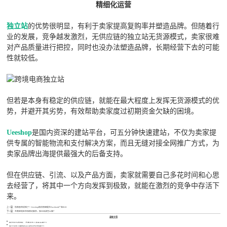
精细化运营
独立站
的优势很明显，有利于卖家提高复购率并塑造品牌。但随着行
业的发展，竞争越发激烈，无供应链的独立站无货源模式，卖家很难
对产品质量进行把控，同时也没办法塑造品牌，长期经营下去的可能
性就较低。
但若是本身有稳定的供应链，就能在最大程度上发挥无货源模式的优
势，并避开其劣势，有效帮助卖家度过初期资金欠缺的困境。
Ueeshop
是国内资深的建站平台，可五分钟快速建站，不仅为卖家提
供专属的智能物流和支付解决方案，而且无缝对接全网推广方式，为
卖家品牌出海提供最强大的后备支持。
但在供应链、引流、以及产品方面，卖家就需要自己多花时间和心思
去经营了，将其中一个方向发挥到极致，就能在激烈的竞争中存活下
来。
上一篇：
别再盲目烧钱了！Ueeshop助你快速提升Facebook广告ROI
下一篇：
东南亚地区市场情况复杂，独立站该怎么做？
最新文章
做汽车灯遥控板，品牌方怎么选平台避坑？
独立站婴儿辅助轮SEO成本优化咋避坑？