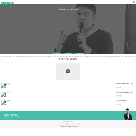
分享独立站运营，我们一起成长
用户课
外贸推广
营销干货
海外社交广告投放实战演示
新手课-B2C独立站的推广&运营
浏览视频
新手课-B2B独立站的推广&运营
浏览视频
Facebook营销思维
浏览视频
建站顾问，为你详细策划
13247318118
1793184692
电话：
13631357600
地址：广州市越秀区越秀南路185号创举商务大厦10楼
广州联雅网络科技有限公司©版权所有