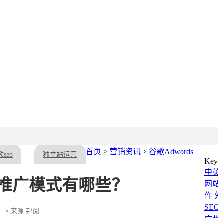
首页
>
营销资讯
>
谷歌Adwords
seo
独立站运营
Key
中
gle推广模式有哪些？
网
作
SE
• 来源 邦阅