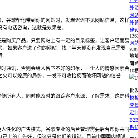
广
外
网
点，谷歌帮他带到你的网站时，发现迟迟不见网站信息，这样
外
没有电话咨询，这就是效果差。
建
136
还是购买产品，只要网站上有一定的目录标签，让客户轻而易
网
买，如果客户进了你的网站，找了半天却没有发现自己需要
sum
.
地
南路
即时通讯，否则会给人留下不好的印象，一个人的情感因素会
10
之火可以燎原的局势，一发不可收拾反而破坏网站的信誉
批
方便所有人，同时能及时的跟踪客户来源，了解需求，这是科
模
套
定
B2
系
更人性化的广告模式，谷歌专业的后台管理需要后台帮你共同
自己上的广告好，但这只是他们的错觉。目前中国国内据说