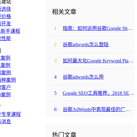
售建站
版选择
相关文章
餐价格
制开发
1
指南：如何运用谷歌Google Shopping和Product Listing Ads
C新手课程
统性能
2
谷歌adwords怎么登陆
例
C案例
3
如何最大化Google Keyword Planner的使用价值？
B案例
制案例
4
谷歌adwords怎么用
语种案例
牌客户
5
Google SEO工具推荐，2018 SEO新手必备工具
O案例
广
6
谷歌AdWords中表现最佳的广告，具备这9大因素！
户专享课程
新消息
热门文章