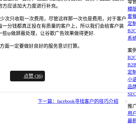
零
地方应该加大力度进行补充。
模
套
多少次只收取一次费用，尽管这样那一次也是费用，对于客户
定
每一分钱都真正投在有质量的客户上，所以我们会给客户装
B2
些ip做屏蔽处理，让谷歌广告效果做得更好.
系
各个方面一定要做好良好的服务意识打算。
案
B2
B2
定
点赞 (
36
)
小
品
SE
下一篇：facebook寻找客户的技巧介绍
推
用
最