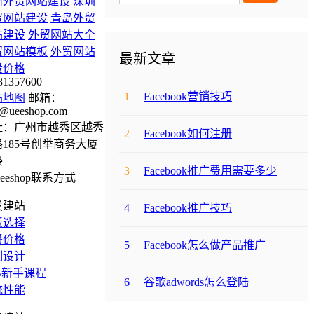
州外贸网站建设
深圳
贸网站建设
青岛外贸
站建设
外贸网站大全
贸网站模板
外贸网站
最新文章
设价格
31357600
1
Facebook营销技巧
站地图
邮箱：
@ueeshop.com
址：广州市越秀区越秀
2
Facebook如何注册
185号创举商务大厦
楼
3
Facebook推广费用需要多少
发建站
4
Facebook推广技巧
板选择
餐价格
5
Facebook怎么做产品推广
制设计
B新手课程
6
谷歌adwords怎么登陆
统性能