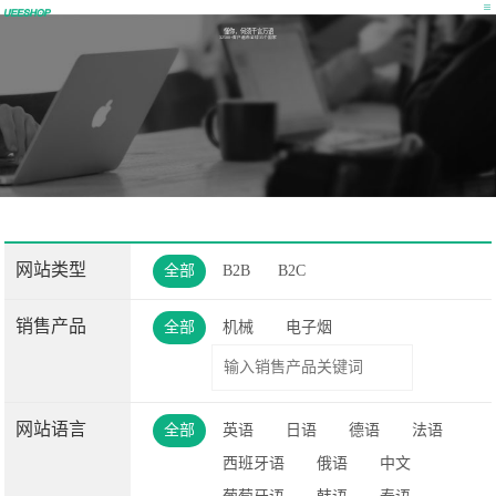
懂你，何须千言万语
32500+客户遍布全球35个国家
网站类型
全部
B2B
B2C
销售产品
全部
机械
电子烟
网站语言
全部
英语
日语
德语
法语
西班牙语
俄语
中文