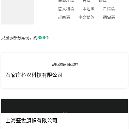
葡萄牙语
韩语
泰语
意大利语
印地语
希腊语
越南语
中文繁体
缅甸语
898
只显示部分案例，约
个
石家庄科汉科技有限公司
上海盛世旗帜有限公司