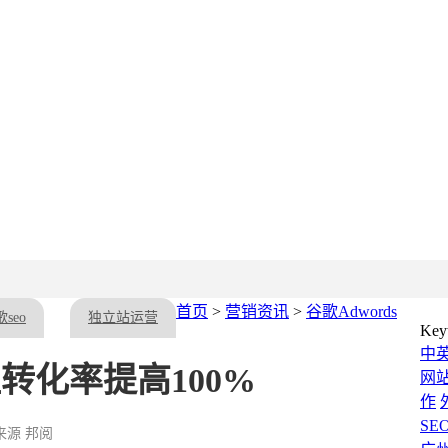
首页
>
营销资讯
>
谷歌Adwords
seo
独立站运营
Key
中
让转化率提高100%
网
作
SE
 来源 邦阅