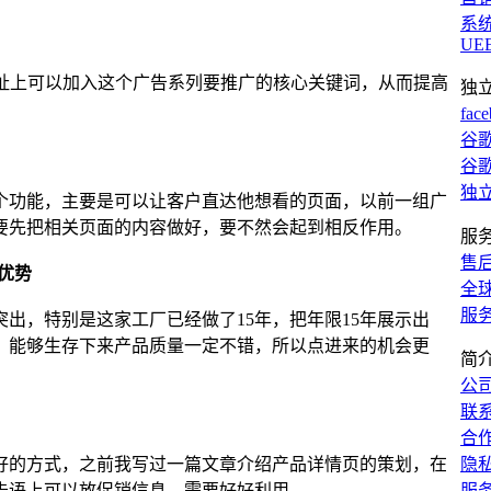
系
UE
地址上可以加入这个广告系列要推广的核心关键词，从而提高
独
fac
谷歌
谷歌
独
个功能，主要是可以让客户直达他想看的页面，以前一组广
要先把相关页面的内容做好，要不然会起到相反作用。
服
售
格优势
全
服
出，特别是这家工厂已经做了15年，把年限15年展示出
，能够生存下来产品质量一定不错，所以点进来的机会更
简
公
联
合
好的方式，之前我写过一篇文章介绍产品详情页的策划，在
隐
告语上可以放促销信息，需要好好利用。
服