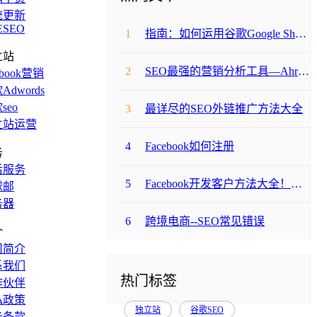
统更新
ESEO
1
指南：如何运用谷歌Google Shopping和Product Listing Ads
立站
2
SEO最强的营销分析工具—Ahrefs 详解
ebook营销
Adwords
seo
3
最详尽的SEO外链推广方法大全
立站运营
4
Facebook如何注册
务
后服务
5
Facebook开发客户方法大全！（超实用）
球邮
务器
6
跨境电商--SEO常见错误
介
司简介
系我们
热门标签
作伙伴
私政策
独立站
谷歌SEO
务条款