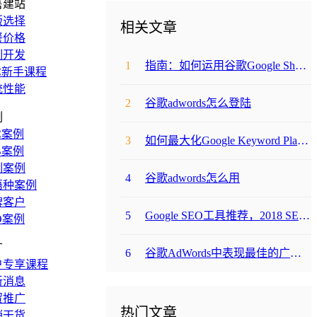
售建站
版选择
相关文章
餐价格
制开发
1
指南：如何运用谷歌Google Shopping和Product Listing Ads
C新手课程
统性能
2
谷歌adwords怎么登陆
例
C案例
3
如何最大化Google Keyword Planner的使用价值？
B案例
制案例
4
谷歌adwords怎么用
语种案例
牌客户
5
Google SEO工具推荐，2018 SEO新手必备工具
O案例
广
6
谷歌AdWords中表现最佳的广告，具备这9大因素！
户专享课程
新消息
贸推广
热门文章
销干货