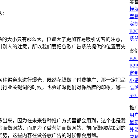
零
模
法：
套
定
B2
系
屏幕的大小只有那么大，位置大了更加容易吸引访客的注意，
引别人的注意，所以我们要把谷歌广告系统提供的位置要先
案
B2
B2
定
各种渠道来进行爆光，既然花钱做了付费推广，那一定把品
小
们行业关键词的时候，也会加深他们对你品牌的印象，哪一
品
SE
推
用
炼出来，因为在未来各种推广方式里都会用到，这个也是我
最
站而做网站，而是为了做营销而做网站，前面做网站策划的
外
优势，这些内容在做谷歌广告的时候都会用到。
营