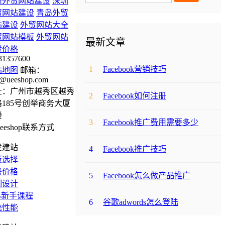
州外贸网站建设
深圳
贸网站建设
青岛外贸
站建设
外贸网站大全
贸网站模板
外贸网站
最新文章
设价格
31357600
1
Facebook营销技巧
站地图
邮箱：
@ueeshop.com
址：广州市越秀区越秀
2
Facebook如何注册
185号创举商务大厦
楼
3
Facebook推广费用需要多少
发建站
4
Facebook推广技巧
板选择
餐价格
5
Facebook怎么做产品推广
制设计
B新手课程
6
谷歌adwords怎么登陆
统性能