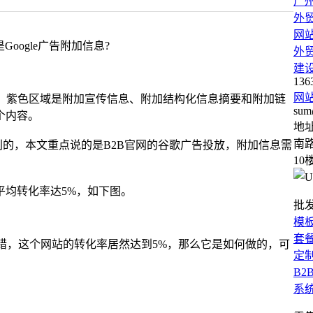
广
外
网
oogle广告附加信息?
外
建
136
网
明，紫色区域是附加宣传信息、附加结构化信息摘要和附加链
sum
个内容。
地
南路
别的，本文重点说的是B2B官网的谷歌广告投放，附加信息需
10
平均转化率达5%，如下图。
批
模
套
不错，这个网站的转化率居然达到5%，那么它是如何做的，可
定
B2
系